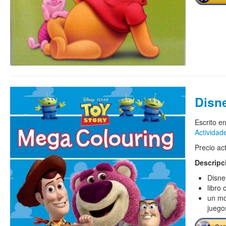
Disn
Escrito e
Actividad
Precio ac
Descripc
Disne
libro
un mo
juego