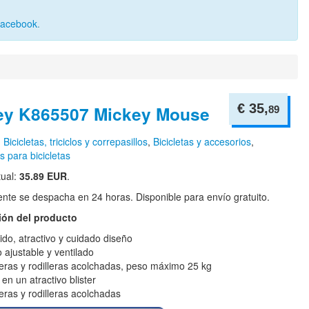
Facebook
.
€ 35,
ey K865507 Mickey Mouse
89
n
Bicicletas, triciclos y correpasillos
,
Bicicletas y accesorios
,
s para bicicletas
tual:
35.89 EUR
.
te se despacha en 24 horas. Disponible para envío gratuito.
ión del producto
tido, atractivo y cuidado diseño
 ajustable y ventilado
leras y rodilleras acolchadas, peso máximo 25 kg
en un atractivo blister
leras y rodilleras acolchadas