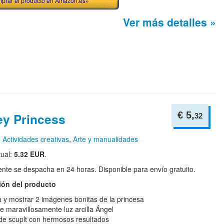
prar el producto en Amazon.es»
Ver más detalles »
€ 5,
ey Princess
32
n
Actividades creativas
,
Arte y manualidades
tual:
5.32 EUR
.
te se despacha en 24 horas. Disponible para envío gratuito.
ión del producto
 y mostrar 2 imágenes bonitas de la princesa
ye maravillosamente luz arcilla Ángel
 de scuplt con hermosos resultados