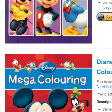
un mo
juego
Com
Disn
Colo
Escrito e
Actividad
Precio ac
Descripc
Disne