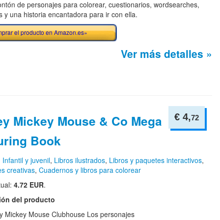
ntón de personajes para colorear, cuestionarios, wordsearches,
s y una historia encantadora para ir con ella.
prar el producto en Amazon.es»
Ver más detalles »
€ 4,
ey Mickey Mouse & Co Mega
72
uring Book
n
Infantil y juvenil
,
Libros ilustrados
,
Libros y paquetes interactivos
,
es creativas
,
Cuadernos y libros para colorear
tual:
4.72 EUR
.
ión del producto
y Mickey Mouse Clubhouse Los personajes