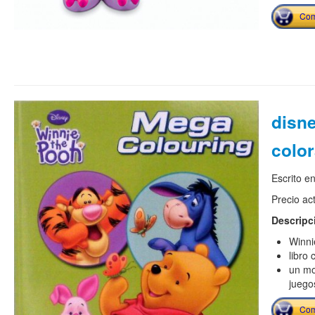
Com
disne
color
Escrito e
Precio ac
Descripc
Winni
libro
un mo
juego
Com