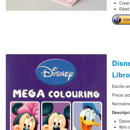
Crear
Edad:
Com
Disn
Libro
Escrito e
Precio ac
Normalmen
Descripc
Disne
libro