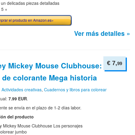
 un delicadas piezas detalladas
 5 +
prar el producto en Amazon.es»
Ver más detalles »
€ 7,
ey Mickey Mouse Clubhouse:
99
 de colorante Mega historia
n
Actividades creativas
,
Cuadernos y libros para colorear
tual:
7.99 EUR
.
te se envía en el plazo de 1-2 días labor.
ión del producto
y Mickey Mouse Clubhouse Los personajes
 colorear jumbo