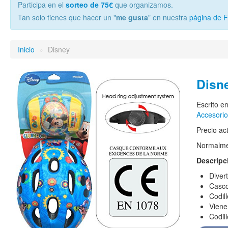
Participa en el
sorteo de 75€
que organizamos.
Tan solo tienes que hacer un "
me gusta
" en nuestra
página de 
Inicio
»
Disney
Disn
Escrito e
Accesorio
Precio ac
Normalmen
Descripc
Diver
Casco
Codil
Viene 
Codil