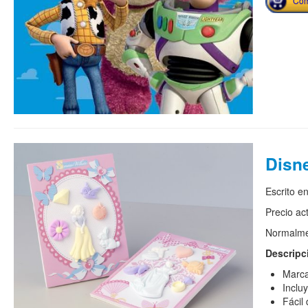
Com
Disn
Escrito e
Precio ac
Normalmen
Descripc
Marca
Inclu
Fácil