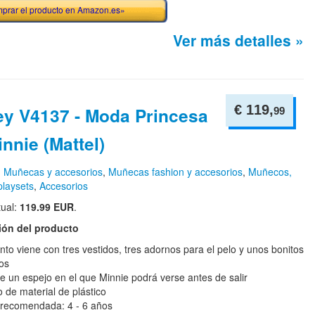
prar el producto en Amazon.es»
Ver más detalles »
€ 119,
ey V4137 - Moda Princesa
99
nnie (Mattel)
n
Muñecas y accesorios
,
Muñecas fashion y accesorios
,
Muñecos,
playsets
,
Accesorios
tual:
119.99 EUR
.
ión del producto
nto viene con tres vestidos, tres adornos para el pelo y unos bonitos
os
ye un espejo en el que Minnie podrá verse antes de salir
 de material de plástico
recomendada: 4 - 6 años