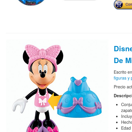
Com
Disn
De Mi
Escrito e
figuras y 
Precio ac
Descripc
Conju
zapat
Inclu
Hecho
Edad 