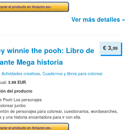
prar el producto en Amazon.es»
Ver más detalles »
€ 3,
y winnie the pooh: Libro de
99
ante Mega historia
n
Actividades creativas
,
Cuadernos y libros para colorear
tual:
3.99 EUR
.
ión del producto
e Pooh Los personajes
 colorear jumbo
ntón de personajes para colorear, cuestionarios, wordsearches,
s y una historia encantadora para ir con ella.
prar el producto en Amazon.es»