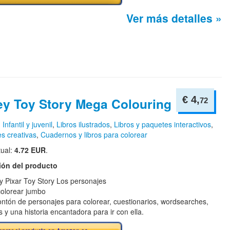
Ver más detalles »
€ 4,
ey Toy Story Mega Colouring
72
n
Infantil y juvenil
,
Libros ilustrados
,
Libros y paquetes interactivos
,
es creativas
,
Cuadernos y libros para colorear
tual:
4.72 EUR
.
ión del producto
y Pixar Toy Story Los personajes
 colorear jumbo
ntón de personajes para colorear, cuestionarios, wordsearches,
s y una historia encantadora para ir con ella.