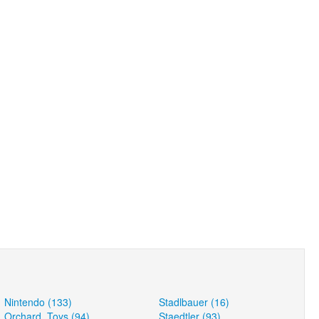
Nintendo (133)
Stadlbauer (16)
Orchard_Toys (94)
Staedtler (93)