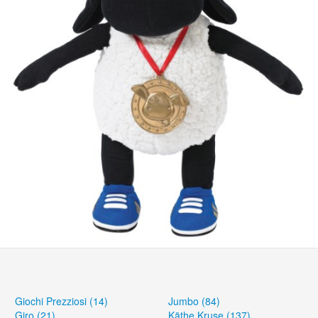
Giochi Prezziosi (14)
Jumbo (84)
Giro (21)
Käthe Kruse (137)