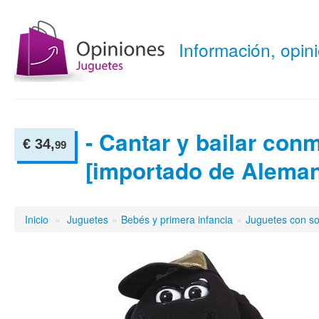
Información, opi
- Cantar y bailar co
€ 34,
99
[importado de Aleman
Inicio
»
Juguetes
»
Bebés y primera infancia
»
Juguetes con s