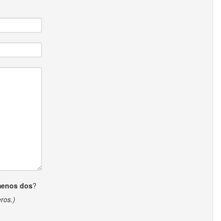
menos dos
?
ros.)