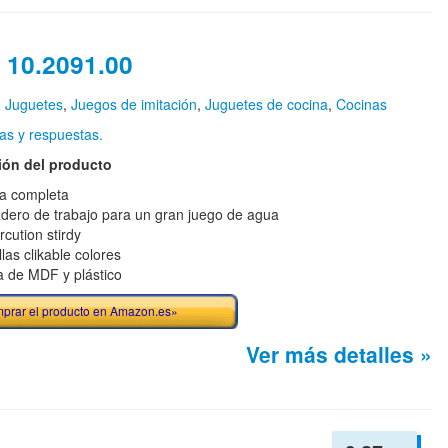
 10.2091.00
n
Juguetes
,
Juegos de imitación
,
Juguetes de cocina
,
Cocinas
as y respuestas.
ión del producto
a completa
dero de trabajo para un gran juego de agua
rcution stirdy
llas clikable colores
 de MDF y plástico
prar el producto en Amazon.es»
Ver más detalles »