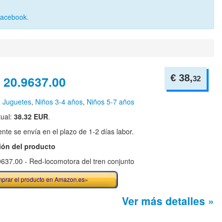
Facebook
.
€ 38,
 20.9637.00
32
n
Juguetes
,
Niños 3-4 años
,
Niños 5-7 años
tual:
38.32 EUR
.
te se envía en el plazo de 1-2 días labor.
ión del producto
9637.00 - Red-locomotora del tren conjunto
prar el producto en Amazon.es»
Ver más detalles »