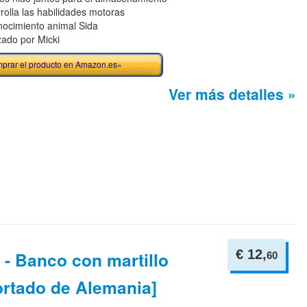
rolla las habilidades motoras
ocimiento animal Sida
zado por Micki
prar el producto en Amazon.es»
Ver más detalles »
€ 12,
 - Banco con martillo
60
ortado de Alemania]