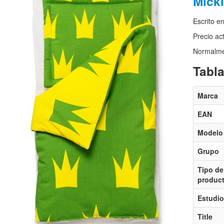
Micki
Escrito e
Precio ac
Normalmen
Tabla
Marca
EAN
Modelo
Grupo
Tipo de
produc
Estudio
Title