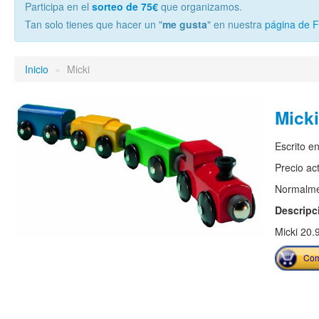
Participa en el
sorteo de 75€
que organizamos.
Tan solo tienes que hacer un "
me gusta
" en nuestra
página de 
Inicio
»
Micki
Micki
Escrito e
Precio ac
Normalmen
Descripc
Micki 20.
Com