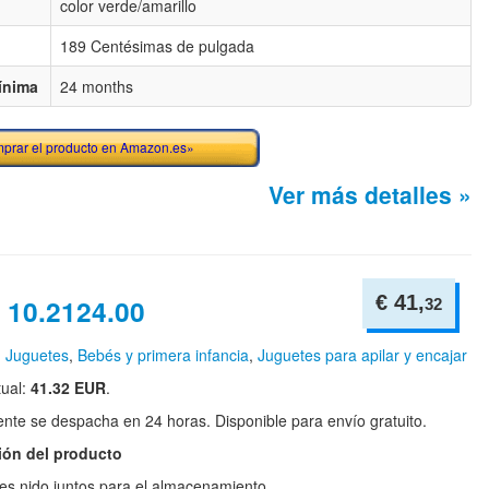
color verde/amarillo
189 Centésimas de pulgada
ínima
24 months
prar el producto en Amazon.es»
Ver más detalles »
€ 41,
 10.2124.00
32
n
Juguetes
,
Bebés y primera infancia
,
Juguetes para apilar y encajar
tual:
41.32 EUR
.
te se despacha en 24 horas. Disponible para envío gratuito.
ión del producto
es nido juntos para el almacenamiento