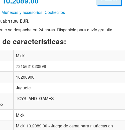
 10.2089.00
n
Muñecas y accesorios
,
Cochecitos
tual:
11.98 EUR
.
te se despacha en 24 horas. Disponible para envío gratuito.
 de características:
Micki
7315621020898
10208900
Juguete
TOYS_AND_GAMES
to
Micki
Micki 10.2089.00 - Juego de cama para muñecas en