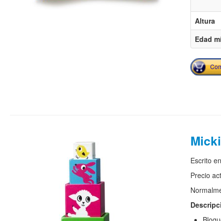
Altura
Edad m
Com
Micki
Escrito e
Precio ac
Normalmen
Descripc
Bloqu