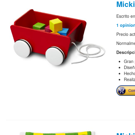
Micki
Escrito e
1 opinio
Precio ac
Normalmen
Descripc
Gran 
Diseñ
Hech
Reali
Com