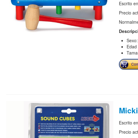
Escrito e
Precio ac
Normalmen
Descripc
Sexo:
Edad 
Tamañ
Com
Micki
Escrito e
Precio ac