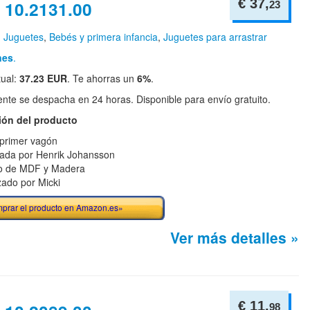
€ 37,
 10.2131.00
23
n
Juguetes
,
Bebés y primera infancia
,
Juguetes para arrastrar
nes
.
tual:
37.23 EUR
. Te ahorras un
6%
.
te se despacha en 24 horas. Disponible para envío gratuito.
ión del producto
primer vagón
ada por Henrik Johansson
o de MDF y Madera
zado por Micki
prar el producto en Amazon.es»
Ver más detalles »
€ 11,
98