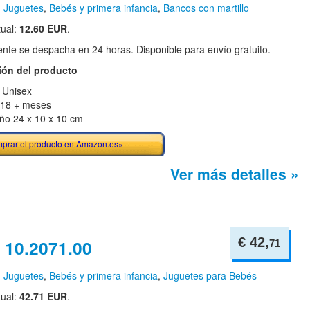
n
Juguetes
,
Bebés y primera infancia
,
Bancos con martillo
tual:
12.60 EUR
.
te se despacha en 24 horas. Disponible para envío gratuito.
ión del producto
 Unisex
18 + meses
o 24 x 10 x 10 cm
prar el producto en Amazon.es»
Ver más detalles »
€ 42,
 10.2071.00
71
n
Juguetes
,
Bebés y primera infancia
,
Juguetes para Bebés
tual:
42.71 EUR
.