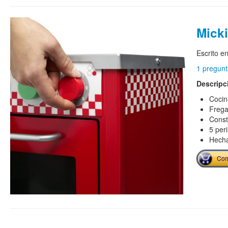
Micki
Escrito e
1 pregunt
Descripc
Cocin
Frega
Const
5 peri
Hecha
Com