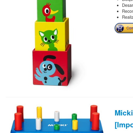
Desar
Recon
Reali
Com
Micki
[Imp