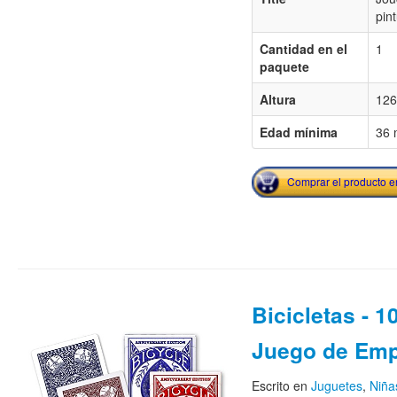
pint
Cantidad en el
1
paquete
Altura
126
Edad mínima
36 
Comprar el producto 
Bicicletas - 1
Juego de Em
Escrito en
Juguetes
,
Niña