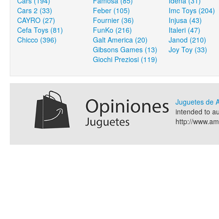
Cars (194)
Famosa (85)
Idena (31)
Cars 2 (33)
Feber (105)
Imc Toys (204)
CAYRO (27)
Fournier (36)
Injusa (43)
Cefa Toys (81)
FunKo (216)
Italeri (47)
Chicco (396)
Galt America (20)
Janod (210)
Gibsons Games (13)
Joy Toy (33)
Giochi Preziosi (119)
Juguetes de
intended to a
http://www.a