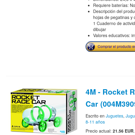
Requiere baterías: N
Descripción del produ
hojas de pegatinas y 
1 Cuaderno de activi
dibujar
Valores educativos: im
Comprar el producto 
4M - Rocket 
Car (004M390
Escrito en
Juguetes
,
Jugu
8-11 años
Precio actual:
21.56 EUR
.