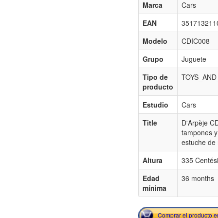
Marca
Cars
EAN
351713211
Modelo
CDIC008
Grupo
Juguete
Tipo de
TOYS_AND
producto
Estudio
Cars
Title
D'Arpèje C
tampones y 
estuche de
Altura
335 Centés
Edad
36 months
mínima
Comprar el producto 