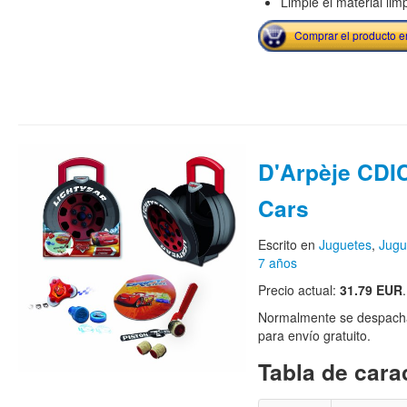
Limpie el material lim
Comprar el producto 
D'Arpèje CDI
Cars
Escrito en
Juguetes
,
Jugu
7 años
Precio actual:
31.79 EUR
.
Normalmente se despacha
para envío gratuito.
Tabla de carac