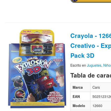
Crayola - 126
Creativo - Ex
Pack 3D
Escrito en
Juguetes
,
Niño
Tabla de carac
Marca
Cars
EAN
502512312
Modelo
12660