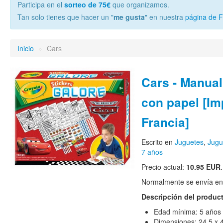
Participa en el
sorteo de 75€
que organizamos.
Tan solo tienes que hacer un "
me gusta
" en nuestra
página de 
Inicio
»
Cars
Cars - Manua
con papel [Im
Francia]
Escrito en
Juguetes
,
Jugu
7 años
Precio actual:
10.95 EUR
.
Normalmente se envía en e
Descripción del produc
Edad mínima: 5 años
Dimensiones: 24,5 x 