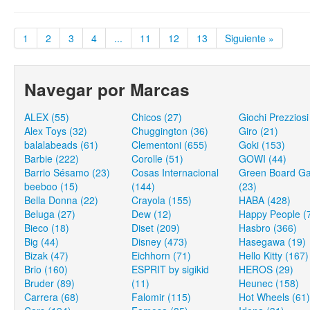
1
2
3
4
...
11
12
13
Siguiente »
Navegar por Marcas
ALEX (55)
Chicos (27)
Giochi Prezziosi
Alex Toys (32)
Chuggington (36)
Giro (21)
balalabeads (61)
Clementoni (655)
Goki (153)
Barbie (222)
Corolle (51)
GOWI (44)
Barrio Sésamo (23)
Cosas Internacional
Green Board G
beeboo (15)
(144)
(23)
Bella Donna (22)
Crayola (155)
HABA (428)
Beluga (27)
Dew (12)
Happy People (
Bieco (18)
Diset (209)
Hasbro (366)
Big (44)
Disney (473)
Hasegawa (19)
Bizak (47)
Eichhorn (71)
Hello Kitty (167)
Brio (160)
ESPRIT by sigikid
HEROS (29)
Bruder (89)
(11)
Heunec (158)
Carrera (68)
Falomir (115)
Hot Wheels (61)