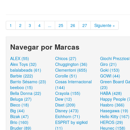
1
2
3
4
...
25
26
27
Siguiente »
Navegar por Marcas
ALEX (55)
Chicos (27)
Giochi Prezziosi
Alex Toys (32)
Chuggington (36)
Giro (21)
balalabeads (61)
Clementoni (655)
Goki (153)
Barbie (222)
Corolle (51)
GOWI (44)
Barrio Sésamo (23)
Cosas Internacional
Green Board G
beeboo (15)
(144)
(23)
Bella Donna (22)
Crayola (155)
HABA (428)
Beluga (27)
Dew (12)
Happy People (
Bieco (18)
Diset (209)
Hasbro (366)
Big (44)
Disney (473)
Hasegawa (19)
Bizak (47)
Eichhorn (71)
Hello Kitty (167)
Brio (160)
ESPRIT by sigikid
HEROS (29)
Bruder (89)
(11)
Heunec (158)