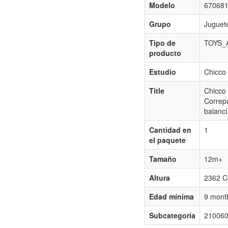
Modelo
67068
Grupo
Juguet
Tipo de
TOYS_
producto
Estudio
Chicco
Title
Chicco 
Correpa
balancí
Cantidad en
1
el paquete
Tamaño
12m+
Altura
2362 C
Edad mínima
9 mont
Subcategoría
21006