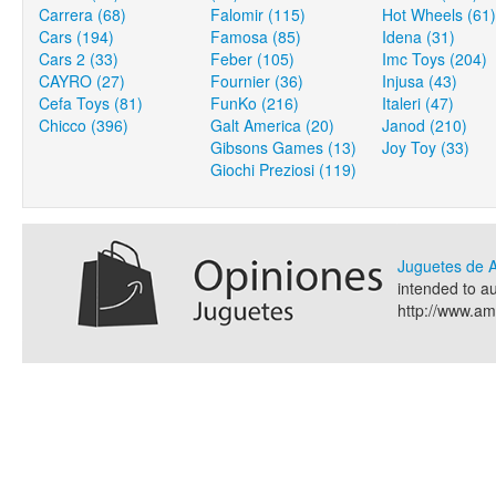
Carrera (68)
Falomir (115)
Hot Wheels (61)
Cars (194)
Famosa (85)
Idena (31)
Cars 2 (33)
Feber (105)
Imc Toys (204)
CAYRO (27)
Fournier (36)
Injusa (43)
Cefa Toys (81)
FunKo (216)
Italeri (47)
Chicco (396)
Galt America (20)
Janod (210)
Gibsons Games (13)
Joy Toy (33)
Giochi Preziosi (119)
Juguetes de
intended to a
http://www.a