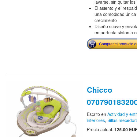
lavarse, sin quitar lo
El asiento y el respal
una comodidad única 
crecimiento
Diseño suave y envolv
en perfecta sintonía c
Comprar el producto 
Chicco
070790183200
Escrito en
Actividad y ent
interiores
,
Sillas mecedor
Precio actual:
125.00 EU