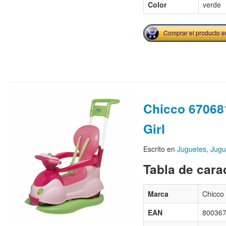
Color
verde
Comprar el producto 
Chicco 67068
Girl
Escrito en
Juguetes
,
Jugu
Tabla de carac
Marca
Chicco
EAN
80036