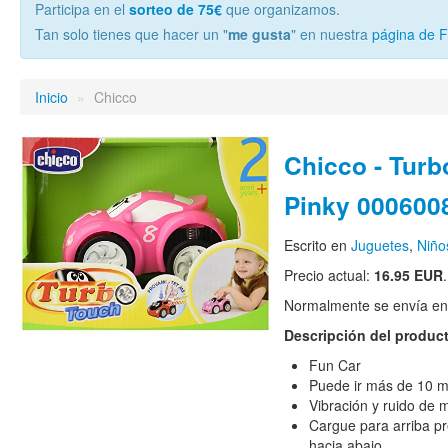
Participa en el
sorteo de 75€
que organizamos.
Tan solo tienes que hacer un "
me gusta
" en nuestra
página de 
Inicio
»
Chicco
Chicco - Turb
Pinky 000600
Escrito en
Juguetes
,
Niño
Precio actual:
16.95 EUR
.
Normalmente se envía en e
Descripción del produc
Fun Car
Puede ir más de 10 m
Vibración y ruido de 
Cargue para arriba pr
hacia abajo