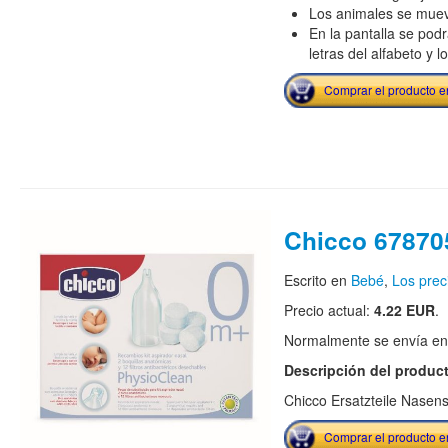
Los animales se muev
En la pantalla se podr
letras del alfabeto y
Comprar el producto 
Chicco 67870
Escrito en
Bebé
,
Los prec
Precio actual:
4.22 EUR
.
Normalmente se envía en e
Descripción del produc
Chicco Ersatzteile Nasen
Comprar el producto 