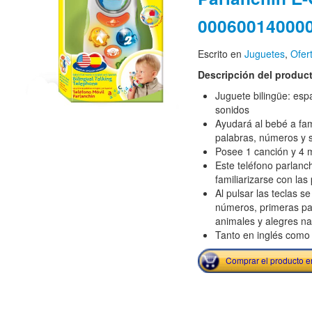
00060014000
Escrito en
Juguetes
,
Ofer
Descripción del produc
Juguete bilingüe: espa
sonidos
Ayudará al bebé a fam
palabras, números y 
Posee 1 canción y 4 
Este teléfono parlanc
familiarizarse con las
Al pulsar las teclas 
números, primeras pal
animales y alegres n
Tanto en inglés como
Comprar el producto 