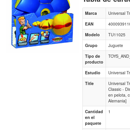
Marca
Universal T
EAN
400093911
Modelo
TU11025
Grupo
Juguete
Tipo de
TOYS_AND
producto
Estudio
Universal T
Title
Universal T
Classic - Di
en pelota, 
Alemania]
Cantidad
1
en el
paquete