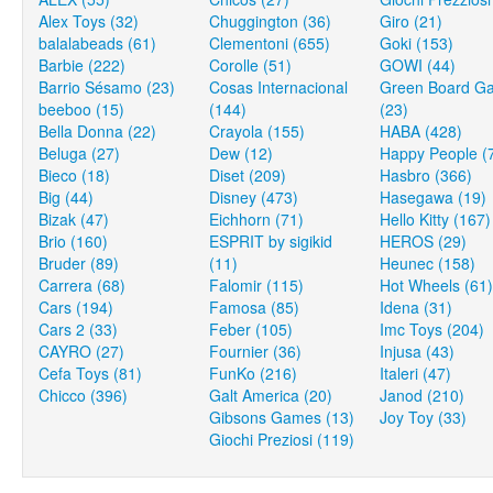
Alex Toys (32)
Chuggington (36)
Giro (21)
balalabeads (61)
Clementoni (655)
Goki (153)
Barbie (222)
Corolle (51)
GOWI (44)
Barrio Sésamo (23)
Cosas Internacional
Green Board G
beeboo (15)
(144)
(23)
Bella Donna (22)
Crayola (155)
HABA (428)
Beluga (27)
Dew (12)
Happy People (
Bieco (18)
Diset (209)
Hasbro (366)
Big (44)
Disney (473)
Hasegawa (19)
Bizak (47)
Eichhorn (71)
Hello Kitty (167)
Brio (160)
ESPRIT by sigikid
HEROS (29)
Bruder (89)
(11)
Heunec (158)
Carrera (68)
Falomir (115)
Hot Wheels (61)
Cars (194)
Famosa (85)
Idena (31)
Cars 2 (33)
Feber (105)
Imc Toys (204)
CAYRO (27)
Fournier (36)
Injusa (43)
Cefa Toys (81)
FunKo (216)
Italeri (47)
Chicco (396)
Galt America (20)
Janod (210)
Gibsons Games (13)
Joy Toy (33)
Giochi Preziosi (119)