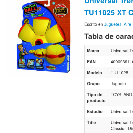
Universal Tre
TU11025 XT C
Escrito en
Juguetes
,
Aire 
Tabla de carac
Marca
Universal T
EAN
400093911
Modelo
TU11025
Grupo
Juguete
Tipo de
TOYS_AND
producto
Estudio
Universal T
Title
Universal T
Classic - Di