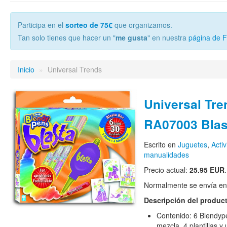
Participa en el
sorteo de 75€
que organizamos.
Tan solo tienes que hacer un "
me gusta
" en nuestra
página de 
Inicio
»
Universal Trends
Universal Tre
RA07003 Blas
Escrito en
Juguetes
,
Acti
manualidades
Precio actual:
25.95 EUR
.
Normalmente se envía en e
Descripción del produc
Contenido: 6 Blendyp
mezcla, 4 plantillas y