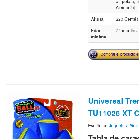
en pelota, c
Alemania]
Altura
220 Centés
Edad
72 months
mínima
Comprar el producto 
Universal Tre
TU11025 XT C
Escrito en
Juguetes
,
Aire 
Tabla de carac