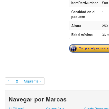
ItemPartNumber
Star
Cantidad en el
1
paquete
Altura
250 
Edad mínima
36 
Comprar el producto 
1
2
Siguiente »
Navegar por Marcas
ALEX (55)
Chicos (27)
Giochi Prezziosi