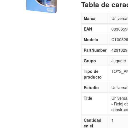
Tabla de carac
Marca
Universa
EAN
0830659
Modelo
CT0032
PartNumber
4291329
Grupo
Juguete
Tipo de
TOYS_A
producto
Estudio
Universa
Title
Universa
- Reloj d
construc
Cantidad
1
en el