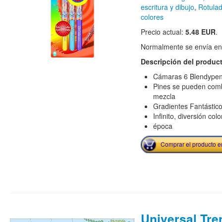
escritura y dibujo
,
Rotulad
colores
Precio actual:
5.48 EUR
.
Normalmente se envía en e
Descripción del produc
Cámaras 6 Blendypens
Pines se pueden comb
mezcla
Gradientes Fantástic
Infinito, diversión col
época
Comprar el producto 
Universal Tre