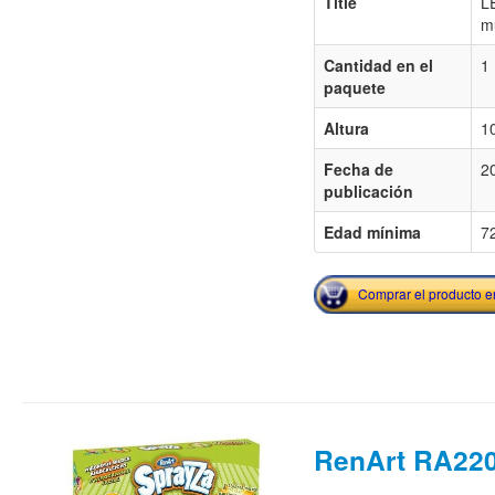
Title
L
m
Cantidad en el
1
paquete
Altura
1
Fecha de
2
publicación
Edad mínima
7
Comprar el producto 
RenArt RA220