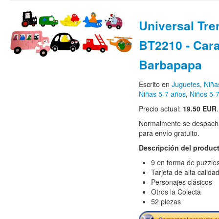
Universal Tre
BT2210 - Car
Barbapapa
Escrito en
Juguetes
,
Niña
Niñas 5-7 años
,
Niños 5-
Precio actual:
19.50 EUR
.
Normalmente se despacha
para envío gratuito.
Descripción del produc
9 en forma de puzzle
Tarjeta de alta calida
Personajes clásicos
Otros la Colecta
52 piezas