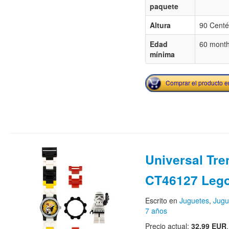
paquete
Altura
90 Centé
Edad
60 mont
mínima
Comprar el producto 
Universal Tre
CT46127 Lego
Escrito en
Juguetes
,
Jugu
7 años
Precio actual:
32.99 EUR
.