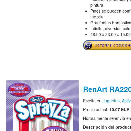
pintura
Pines se pueden comb
mezcla
Gradientes Fantástic
Infinito, diversión col
48.50 x 23.00 x 15.00
Comprar el producto 
RenArt RA22
Escrito en
Juguetes
,
Acti
Precio actual:
10.07 EUR
.
Normalmente se envía en e
Descripción del produc