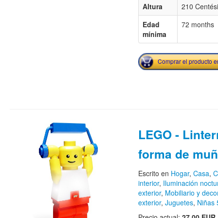
Altura
210 Centés
Edad
72 months
mínima
Comprar el producto 
LEGO - Linte
forma de mu
Escrito en
Hogar
,
Casa
,
C
interior
,
Iluminación noctu
exterior
,
Mobiliario y deco
exterior
,
Juguetes
,
Niñas 
Precio actual:
27.00 EUR
.