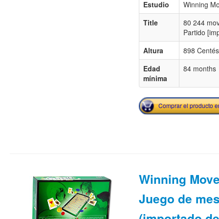
Estudio
Winning M
Title
80 244 mov
Partido [im
Altura
898 Centés
Edad
84 months
mínima
Comprar el producto 
Winning Move
Juego de me
(importado de