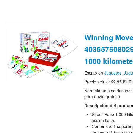
Winning Mov
403557608029
1000 kilomete
Escrito en
Juguetes
,
Jugu
Precio actual:
29.95 EUR
.
Normalmente se despacha
para envío gratuito.
Descripción del produc
Super Race 1.000 kiló
acción flash.
Contenido: 1 soporte p
de juego, 1 instrucci