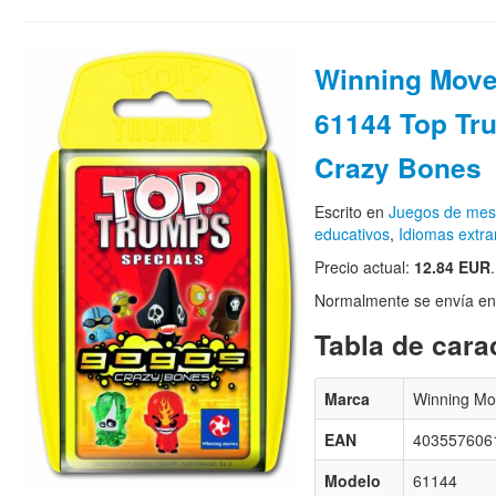
Winning Mov
61144 Top Tr
Crazy Bones
Escrito en
Juegos de me
educativos
,
Idiomas extra
Precio actual:
12.84 EUR
.
Normalmente se envía en e
Tabla de carac
Marca
Winning Mo
EAN
403557606
Modelo
61144