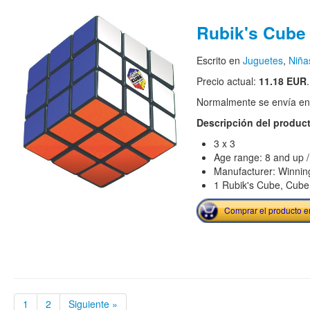
Rubik's Cube
Escrito en
Juguetes
,
Niña
Precio actual:
11.18 EUR
.
Normalmente se envía en e
Descripción del produc
3 x 3
Age range: 8 and up /
Manufacturer: Winni
1 Rubik's Cube, Cube
Comprar el producto 
1
2
Siguiente »