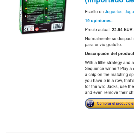
Escrito en
Juguetes
,
Jugu
19 opiniones
.
Precio actual:
22.54 EUR
.
Normalmente se despacha
para envío gratuito.
Descripción del produc
With a little strategy and a
Sequence winner! Play a 
a chip on the matching 
you have 5 in a row, that
for the wild Jacks, use t
and even remove their chi
Comprar el producto 