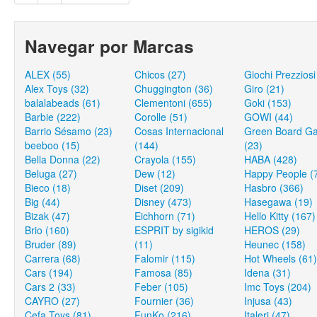
Navegar por Marcas
ALEX (55)
Chicos (27)
Giochi Prezziosi
Alex Toys (32)
Chuggington (36)
Giro (21)
balalabeads (61)
Clementoni (655)
Goki (153)
Barbie (222)
Corolle (51)
GOWI (44)
Barrio Sésamo (23)
Cosas Internacional
Green Board G
beeboo (15)
(144)
(23)
Bella Donna (22)
Crayola (155)
HABA (428)
Beluga (27)
Dew (12)
Happy People (
Bieco (18)
Diset (209)
Hasbro (366)
Big (44)
Disney (473)
Hasegawa (19)
Bizak (47)
Eichhorn (71)
Hello Kitty (167)
Brio (160)
ESPRIT by sigikid
HEROS (29)
Bruder (89)
(11)
Heunec (158)
Carrera (68)
Falomir (115)
Hot Wheels (61)
Cars (194)
Famosa (85)
Idena (31)
Cars 2 (33)
Feber (105)
Imc Toys (204)
CAYRO (27)
Fournier (36)
Injusa (43)
Cefa Toys (81)
FunKo (216)
Italeri (47)