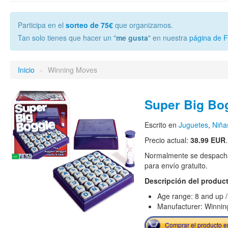
Participa en el
sorteo de 75€
que organizamos.
Tan solo tienes que hacer un "
me gusta
" en nuestra
página de 
Inicio
»
Winning Moves
Super Big Bo
Escrito en
Juguetes
,
Niña
Precio actual:
38.99 EUR
.
Normalmente se despacha
para envío gratuito.
Descripción del produc
Age range: 8 and up /
Manufacturer: Winni
Comprar el producto 