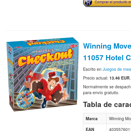
Comprar el producto 
Winning Mov
11057 Hotel 
Escrito en
Juegos de me
Precio actual:
13.46 EUR
.
Normalmente se despacha
para envío gratuito.
Tabla de carac
Marca
Winning Mo
EAN
403557601