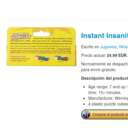
Instant Insani
Escrito en
Juguetes
,
Niña
Precio actual:
24.99 EUR
.
Normalmente se despacha
para envío gratuito.
Descripción del produc
Age range: 7 and up /
time: 15+ minutes
Manufacturer: Winni
4 plastic puzzle cubes
Comprar el producto 