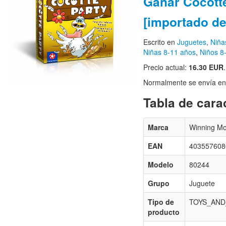
Ganar Cocotte
[importado d
Escrito en
Juguetes
,
Niña
Niñas 8-11 años
,
Niños 8
Precio actual:
16.30 EUR
.
Normalmente se envía en e
Tabla de carac
Marca
Winning M
EAN
403557608
Modelo
80244
Grupo
Juguete
Tipo de
TOYS_AN
producto