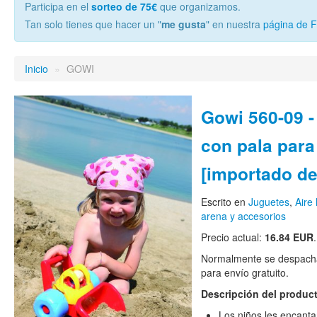
Participa en el
sorteo de 75€
que organizamos.
Tan solo tienes que hacer un "
me gusta
" en nuestra
página de 
Inicio
»
GOWI
Gowi 560-09 
con pala para
[importado d
Escrito en
Juguetes
,
Aire 
arena y accesorios
Precio actual:
16.84 EUR
.
Normalmente se despacha
para envío gratuito.
Descripción del produc
Los niños les encanta