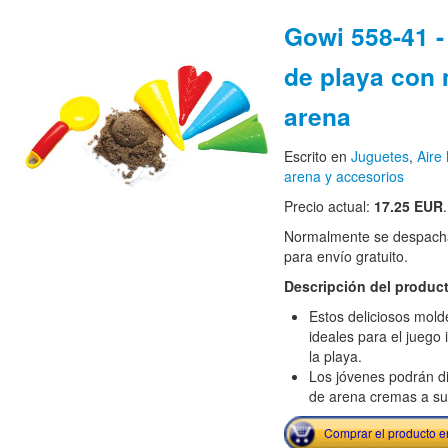
Gowi 558-41 
de playa con 
arena
Escrito en
Juguetes
,
Aire 
arena y accesorios
Precio actual:
17.25 EUR
.
Normalmente se despacha
para envío gratuito.
Descripción del produc
Estos deliciosos mol
ideales para el juego
la playa.
Los jóvenes podrán di
de arena cremas a sus
Comprar el producto 