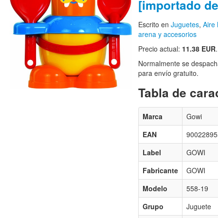
[importado d
Escrito en
Juguetes
,
Aire 
arena y accesorios
Precio actual:
11.38 EUR
.
Normalmente se despacha
para envío gratuito.
Tabla de carac
Marca
Gowi
EAN
90022895
Label
GOWI
Fabricante
GOWI
Modelo
558-19
Grupo
Juguete