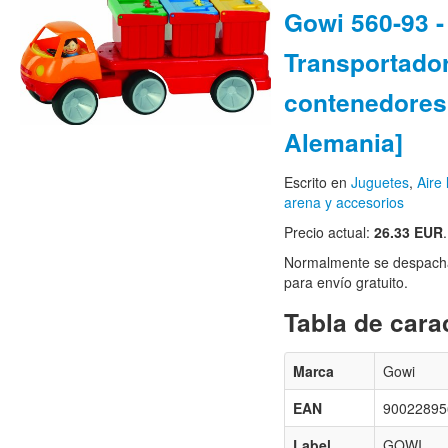
Gowi 560-93 -
Transportado
contenedores
Alemania]
Escrito en
Juguetes
,
Aire 
arena y accesorios
Precio actual:
26.33 EUR
.
Normalmente se despacha
para envío gratuito.
Tabla de carac
Marca
Gowi
EAN
90022895
Label
GOWI