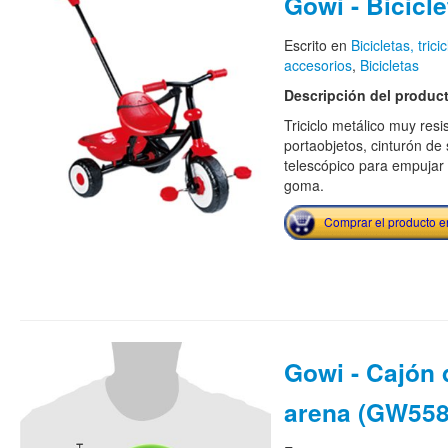
Gowi - Bicicle
Escrito en
Bicicletas, trici
accesorios
,
Bicicletas
Descripción del produc
Triciclo metálico muy res
portaobjetos, cinturón d
telescópico para empujar e
goma.
Comprar el producto 
Gowi - Cajón 
arena (GW558