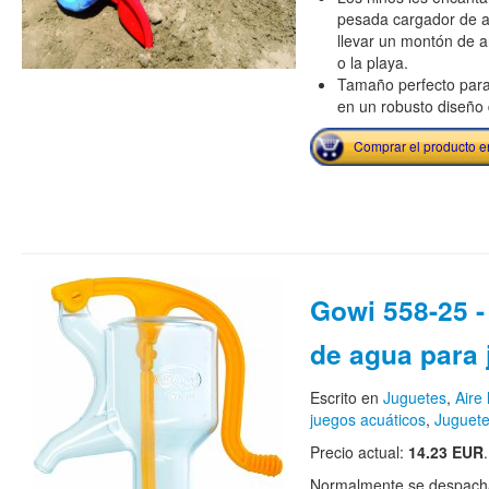
pesada cargador de a
llevar un montón de a
o la playa.
Tamaño perfecto par
en un robusto diseño d
Comprar el producto 
Gowi 558-25 
de agua para 
Escrito en
Juguetes
,
Aire 
juegos acuáticos
,
Juguete
Precio actual:
14.23 EUR
.
Normalmente se despacha