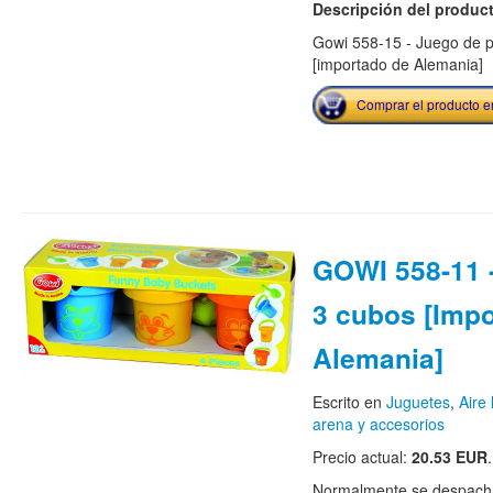
Descripción del produc
Gowi 558-15 - Juego de 
[importado de Alemania]
Comprar el producto 
GOWI 558-11 -
3 cubos [Imp
Alemania]
Escrito en
Juguetes
,
Aire 
arena y accesorios
Precio actual:
20.53 EUR
.
Normalmente se despacha