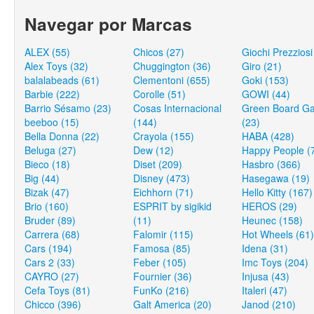
Navegar por Marcas
ALEX (55)
Chicos (27)
Giochi Prezziosi
Alex Toys (32)
Chuggington (36)
Giro (21)
balalabeads (61)
Clementoni (655)
Goki (153)
Barbie (222)
Corolle (51)
GOWI (44)
Barrio Sésamo (23)
Cosas Internacional
Green Board G
beeboo (15)
(144)
(23)
Bella Donna (22)
Crayola (155)
HABA (428)
Beluga (27)
Dew (12)
Happy People (
Bieco (18)
Diset (209)
Hasbro (366)
Big (44)
Disney (473)
Hasegawa (19)
Bizak (47)
Eichhorn (71)
Hello Kitty (167)
Brio (160)
ESPRIT by sigikid
HEROS (29)
Bruder (89)
(11)
Heunec (158)
Carrera (68)
Falomir (115)
Hot Wheels (61)
Cars (194)
Famosa (85)
Idena (31)
Cars 2 (33)
Feber (105)
Imc Toys (204)
CAYRO (27)
Fournier (36)
Injusa (43)
Cefa Toys (81)
FunKo (216)
Italeri (47)
Chicco (396)
Galt America (20)
Janod (210)