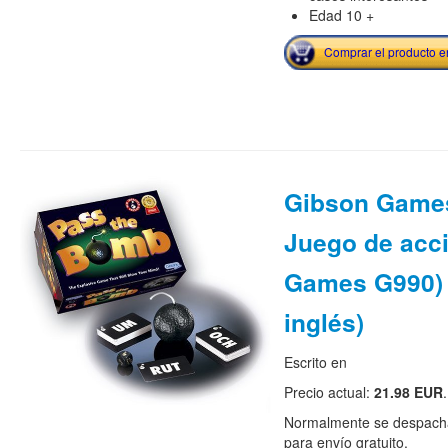
Edad 10 +
Comprar el producto 
Gibson Games
Juego de acc
Games G990) 
inglés)
Escrito en
Precio actual:
21.98 EUR
.
Normalmente se despacha
para envío gratuito.