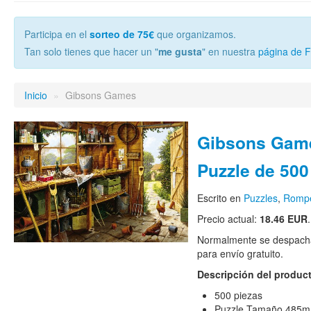
Participa en el
sorteo de 75€
que organizamos.
Tan solo tienes que hacer un "
me gusta
" en nuestra
página de 
Inicio
»
Gibsons Games
Gibsons Game
Puzzle de 500
Escrito en
Puzzles
,
Romp
Precio actual:
18.46 EUR
.
Normalmente se despacha
para envío gratuito.
Descripción del produc
500 piezas
Puzzle Tamaño 485