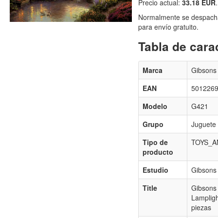
Precio actual:
33.18 EUR
.
Normalmente se despacha
para envío gratuito.
Tabla de carac
Marca
Gibsons
EAN
501226
Modelo
G421
Grupo
Juguete
Tipo de
TOYS_
producto
Estudio
Gibsons
Title
Gibsons
Lampligh
piezas