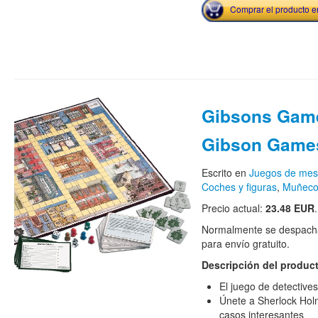
Comprar el producto 
Gibsons Gam
Gibson Game
Escrito en
Juegos de me
Coches y figuras
,
Muñecos
Precio actual:
23.48 EUR
.
Normalmente se despacha
para envío gratuito.
Descripción del produc
El juego de detective
Únete a Sherlock Hol
casos interesantes