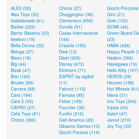
ALEX (55)
Chicos (27)
Giochi Prezziosi
Alex Toys (32)
Chuggington (36)
Giro (21)
balalabeads (61)
Clementoni (655)
Goki (153)
Barbie (222)
Corolle (51)
GOWI (44)
Barrio Sésamo (23)
Cosas Internacional
Green Board G
beeboo (15)
(144)
(23)
Bella Donna (22)
Crayola (155)
HABA (428)
Beluga (27)
Dew (12)
Happy People (
Bieco (18)
Diset (209)
Hasbro (366)
Big (44)
Disney (473)
Hasegawa (19)
Bizak (47)
Eichhorn (71)
Hello Kitty (167)
Brio (160)
ESPRIT by sigikid
HEROS (29)
Bruder (89)
(11)
Heunec (158)
Carrera (68)
Falomir (115)
Hot Wheels (61)
Cars (194)
Famosa (85)
Idena (31)
Cars 2 (33)
Feber (105)
Imc Toys (204)
CAYRO (27)
Fournier (36)
Injusa (43)
Cefa Toys (81)
FunKo (216)
Italeri (47)
Chicco (396)
Galt America (20)
Janod (210)
Gibsons Games (13)
Joy Toy (33)
Giochi Preziosi (119)