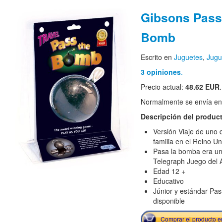
Gibsons Pass
Bomb
Escrito en
Juguetes
,
Jugu
3 opiniones
.
Precio actual:
48.62 EUR
.
Normalmente se envía en e
Descripción del produc
Versión Viaje de uno d
familia en el Reino Un
Pasa la bomba era un 
Telegraph Juego del 
Edad 12 +
Educativo
Júnior y estándar Pa
disponible
Comprar el producto 