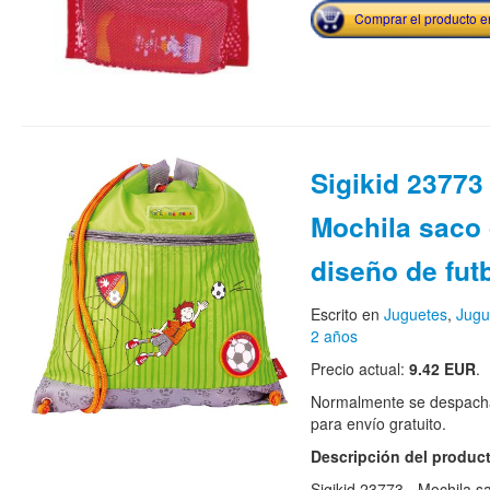
Comprar el producto 
Sigikid 23773 
Mochila saco 
diseño de futb
Escrito en
Juguetes
,
Jugu
2 años
Precio actual:
9.42 EUR
.
Normalmente se despacha
para envío gratuito.
Descripción del produc
Sigikid 23773 - Mochila s