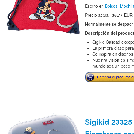
Escrito en
Bolsos
,
Mochil
Precio actual:
36.77 EUR
.
Normalmente se despacha
Descripción del produc
Sigikid Calidad excep
La primera clase para
Se inspira en diseño
Nuestra visión es si
mundo sea un poco m
Comprar el producto 
Sigikid 23325 
Fiambrera par