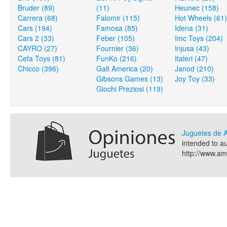
Bruder (89)
(11)
Heunec (158)
Carrera (68)
Falomir (115)
Hot Wheels (61)
Cars (194)
Famosa (85)
Idena (31)
Cars 2 (33)
Feber (105)
Imc Toys (204)
CAYRO (27)
Fournier (36)
Injusa (43)
Cefa Toys (81)
FunKo (216)
Italeri (47)
Chicco (396)
Galt America (20)
Janod (210)
Gibsons Games (13)
Joy Toy (33)
Giochi Preziosi (119)
Juguetes de
intended to a
http://www.a