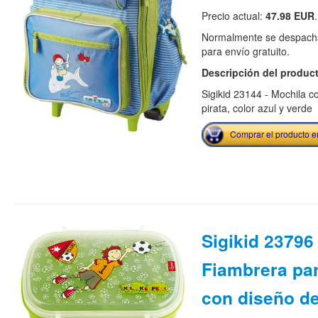
Precio actual:
47.98 EUR
.
Normalmente se despacha
para envío gratuito.
Descripción del produc
Sigikid 23144 - Mochila c
pirata, color azul y verde
Comprar el producto 
Sigikid 23796 
Fiambrera par
con diseño de