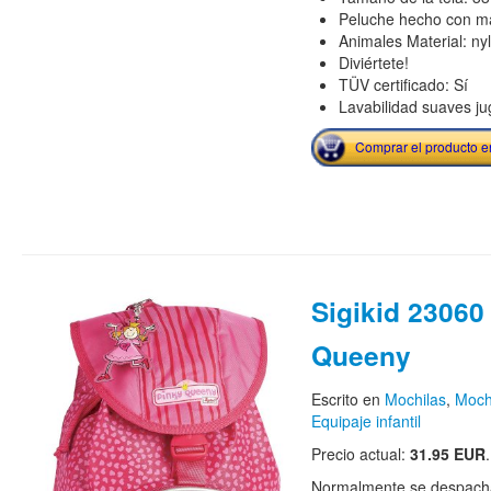
Peluche hecho con mat
Animales Material: ny
Diviértete!
TÜV certificado: Sí
Lavabilidad suaves ju
Comprar el producto 
Sigikid 23060
Queeny
Escrito en
Mochilas
,
Mochi
Equipaje infantil
Precio actual:
31.95 EUR
.
Normalmente se despacha