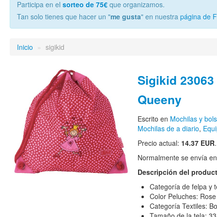
Participa en el
sorteo de 75€
que organizamos.
Tan solo tienes que hacer un "
me gusta
" en nuestra
página de 
Inicio
»
sigikid
Sigikid 23063
Queeny
Escrito en
Mochilas y bol
Mochilas de a diario
,
Equi
Precio actual:
14.37 EUR
.
Normalmente se envía en e
Descripción del produc
Categoría de felpa y t
Color Peluches: Rose
Categoría Textiles: Bo
Tamaño de la tela: 3