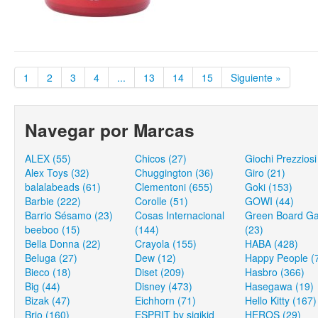
1
2
3
4
...
13
14
15
Siguiente »
Navegar por Marcas
ALEX (55)
Chicos (27)
Giochi Prezziosi
Alex Toys (32)
Chuggington (36)
Giro (21)
balalabeads (61)
Clementoni (655)
Goki (153)
Barbie (222)
Corolle (51)
GOWI (44)
Barrio Sésamo (23)
Cosas Internacional
Green Board G
beeboo (15)
(144)
(23)
Bella Donna (22)
Crayola (155)
HABA (428)
Beluga (27)
Dew (12)
Happy People (
Bieco (18)
Diset (209)
Hasbro (366)
Big (44)
Disney (473)
Hasegawa (19)
Bizak (47)
Eichhorn (71)
Hello Kitty (167)
Brio (160)
ESPRIT by sigikid
HEROS (29)