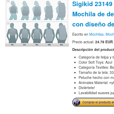
Sigikid 23149 
Mochila de dep
con diseño de
Escrito en
Mochilas
,
Mochi
Precio actual:
24.78 EUR
.
Descripción del produc
Categoría de felpa y t
Color Soft Toys: Azul
Categoría Textiles: Bo
Tamaño de la tela: 3
Peluche hecho con mat
Animales Material: ny
Diviértete!
Lavabilidad suaves ju
Comprar el producto 