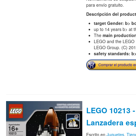
para envío gratuito.
Descripción del produc
target Gender: b> b
up to 14 years b> at t
The
main productio
LEGO and the LEGO lo
LEGO Group. (C) 20
safety standards: b
Comprar el producto 
LEGO 10213 -
Lanzadera es
Escrito en
Juguetes
,
Tie