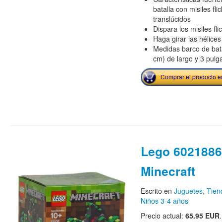
batalla con misiles fl
translúcidos
Dispara los misiles fl
Haga girar las hélice
Medidas barco de bat
cm) de largo y 3 pulg
Comprar el producto 
Lego 6021886
Minecraft
Escrito en
Juguetes
,
Tie
Niños 3-4 años
Precio actual:
65.95 EUR
.