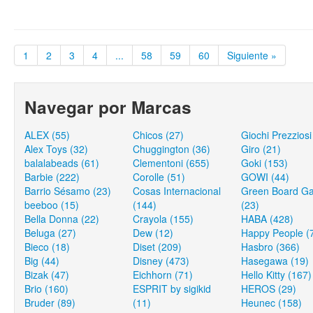
1
2
3
4
...
58
59
60
Siguiente »
Navegar por Marcas
ALEX (55)
Chicos (27)
Giochi Prezziosi
Alex Toys (32)
Chuggington (36)
Giro (21)
balalabeads (61)
Clementoni (655)
Goki (153)
Barbie (222)
Corolle (51)
GOWI (44)
Barrio Sésamo (23)
Cosas Internacional
Green Board G
beeboo (15)
(144)
(23)
Bella Donna (22)
Crayola (155)
HABA (428)
Beluga (27)
Dew (12)
Happy People (
Bieco (18)
Diset (209)
Hasbro (366)
Big (44)
Disney (473)
Hasegawa (19)
Bizak (47)
Eichhorn (71)
Hello Kitty (167)
Brio (160)
ESPRIT by sigikid
HEROS (29)
Bruder (89)
(11)
Heunec (158)