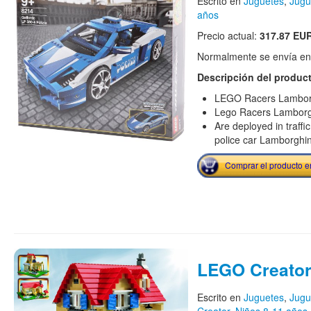
Escrito en
Juguetes
,
Jugu
años
Precio actual:
317.87 EU
Normalmente se envía en e
Descripción del produc
LEGO Racers Lamborg
Lego Racers Lamborgh
Are deployed in traffic 
police car Lamborghin
Comprar el producto 
LEGO Creator
Escrito en
Juguetes
,
Jugu