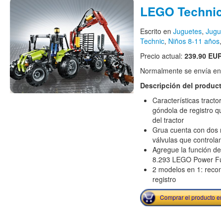
LEGO Technic
Escrito en
Juguetes
,
Jugu
Technic
,
Niños 8-11 años
Precio actual:
239.90 EU
Normalmente se envía en e
Descripción del produc
Características tracto
góndola de registro 
del tractor
Grua cuenta con dos n
válvulas que controlan
Agregue la función d
8.293 LEGO Power Fu
2 modelos en 1: recon
registro
Comprar el producto 