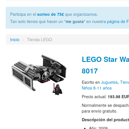
Participa en el
sorteo de 75€
que organizamos.
Tan solo tienes que hacer un "
me gusta
" en nuestra
página de 
Inicio
»
Tienda LEGO
LEGO Star Wa
8017
Escrito en
Juguetes
,
Tie
Niños 8-11 años
Precio actual:
193.98 EU
Normalmente se despacha
para envío gratuito.
Descripción del produc
Año: 2009