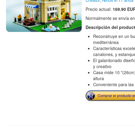
Creator
,
Niños 8-11 años
Precio actual:
169.90 EU
Normalmente se envía en e
Descripción del produc
Reconstruye en un bu
mediterránea
Características excel
canalones, y estanqu
El galardonado diseño
y creativo
Casa mide 10 "(26cm)
altura
Conveniente para las
Comprar el producto 