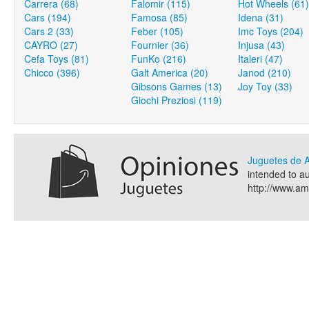
Carrera (68)
Falomir (115)
Hot Wheels (61)
Cars (194)
Famosa (85)
Idena (31)
Cars 2 (33)
Feber (105)
Imc Toys (204)
CAYRO (27)
Fournier (36)
Injusa (43)
Cefa Toys (81)
FunKo (216)
Italeri (47)
Chicco (396)
Galt America (20)
Janod (210)
Gibsons Games (13)
Joy Toy (33)
Giochi Preziosi (119)
Juguetes de
intended to a
http://www.a