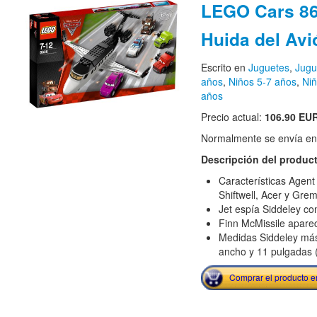
LEGO Cars 86
Huida del Avi
Escrito en
Juguetes
,
Jugu
años
,
Niños 5-7 años
,
Niñ
años
Precio actual:
106.90 EU
Normalmente se envía en e
Descripción del produc
Características Agent
Shiftwell, Acer y Grem
Jet espía Siddeley c
Finn McMissile aparec
Medidas Siddeley má
ancho y 11 pulgadas 
Comprar el producto 