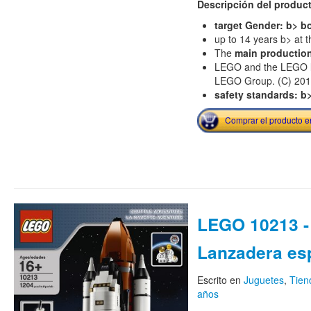
Descripción del produc
target Gender: b> b
up to 14 years b> at t
The
main productio
LEGO and the LEGO lo
LEGO Group. (C) 20
safety standards: b
Comprar el producto 
LEGO 10213 -
Lanzadera es
Escrito en
Juguetes
,
Tie
años