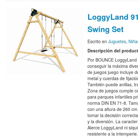
LoggyLand 9
Swing Set
Escrito en
Juguetes
,
Niña
Descripción del produc
Por BOUNCE LoggyLand S
conseguir la máxima dive
de juegos juego incluye d
metal y cuerdas de fijaci
También puede anillas, tra
Zona de juegos cumple c
para parques infantiles p
norma DIN EN 71-8. Tam
con una altura de 260 cm
tomar la decisión correcta 
y la diversión. La caracte
Alerce LoggyLand ni siquie
resistente a la intemperi