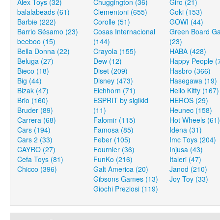
Alex Toys (32)
Chuggington (36)
Giro (21)
balalabeads (61)
Clementoni (655)
Goki (153)
Barbie (222)
Corolle (51)
GOWI (44)
Barrio Sésamo (23)
Cosas Internacional
Green Board G
beeboo (15)
(144)
(23)
Bella Donna (22)
Crayola (155)
HABA (428)
Beluga (27)
Dew (12)
Happy People (
Bieco (18)
Diset (209)
Hasbro (366)
Big (44)
Disney (473)
Hasegawa (19)
Bizak (47)
Eichhorn (71)
Hello Kitty (167)
Brio (160)
ESPRIT by sigikid
HEROS (29)
Bruder (89)
(11)
Heunec (158)
Carrera (68)
Falomir (115)
Hot Wheels (61)
Cars (194)
Famosa (85)
Idena (31)
Cars 2 (33)
Feber (105)
Imc Toys (204)
CAYRO (27)
Fournier (36)
Injusa (43)
Cefa Toys (81)
FunKo (216)
Italeri (47)
Chicco (396)
Galt America (20)
Janod (210)
Gibsons Games (13)
Joy Toy (33)
Giochi Preziosi (119)