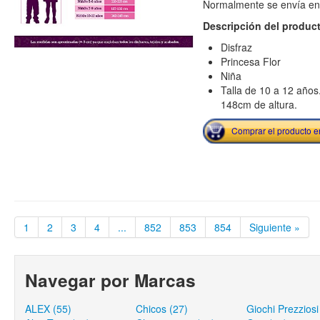
Normalmente se envía en e
Descripción del produc
Disfraz
Princesa Flor
Niña
Talla de 10 a 12 año
148cm de altura.
Comprar el producto 
1
2
3
4
...
852
853
854
Siguiente »
Navegar por Marcas
ALEX (55)
Chicos (27)
Giochi Prezziosi