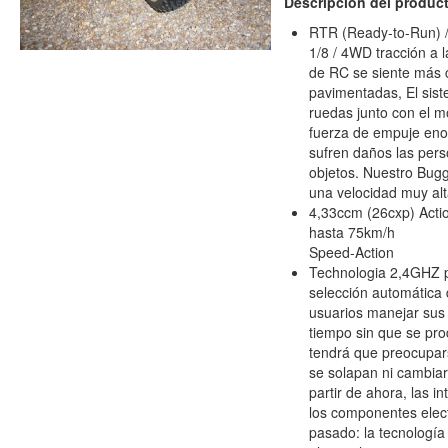
Descripción del produc
RTR (Ready-to-Run) / 
1/8 / 4WD tracción a 
de RC se siente más 
pavimentadas, El sist
ruedas junto con el 
fuerza de empuje enor
sufren daños las pers
objetos. Nuestro Bugg
una velocidad muy alt
4,33ccm (26cxp) Acti
hasta 75km/h
Speed-Action
Technologia 2,4GHZ p
selección automática 
usuarios manejar sus 
tiempo sin que se pro
tendrá que preocupar
se solapan ni cambiar 
partir de ahora, las i
los componentes elect
pasado: la tecnologí