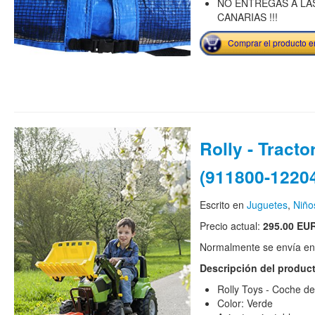
NO ENTREGAS A LAS
CANARIAS !!!
Comprar el producto 
Rolly - Tracto
(911800-1220
Escrito en
Juguetes
,
Niño
Precio actual:
295.00 EU
Normalmente se envía en e
Descripción del produc
Rolly Toys - Coche d
Color: Verde