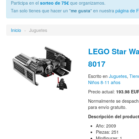
Participa en el
sorteo de 75€
que organizamos.
Tan solo tienes que hacer un "
me gusta
" en nuestra
página de 
Inicio
»
Juguetes
LEGO Star Wa
8017
Escrito en
Juguetes
,
Tie
Niños 8-11 años
Precio actual:
193.98 EU
Normalmente se despacha
para envío gratuito.
Descripción del produc
Año: 2009
Piezas: 251
Minifiguras: 1