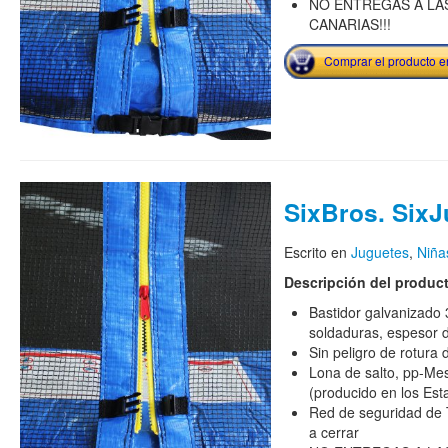
NO ENTREGAS A LAS
CANARIAS!!!
Comprar el producto 
SixBros. Six
Escrito en
Juguetes
,
Niña
Descripción del produc
Bastidor galvanizado 
soldaduras, espesor 
Sin peligro de rotura
Lona de salto, pp-Mes
(producido en los Est
Red de seguridad de T
a cerrar