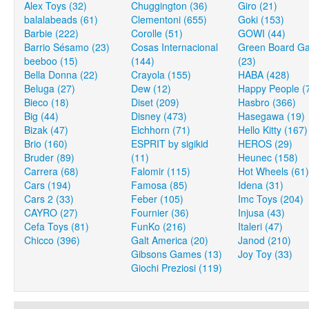
Alex Toys (32)
Chuggington (36)
Giro (21)
balalabeads (61)
Clementoni (655)
Goki (153)
Barbie (222)
Corolle (51)
GOWI (44)
Barrio Sésamo (23)
Cosas Internacional
Green Board G
beeboo (15)
(144)
(23)
Bella Donna (22)
Crayola (155)
HABA (428)
Beluga (27)
Dew (12)
Happy People (
Bieco (18)
Diset (209)
Hasbro (366)
Big (44)
Disney (473)
Hasegawa (19)
Bizak (47)
Eichhorn (71)
Hello Kitty (167)
Brio (160)
ESPRIT by sigikid
HEROS (29)
Bruder (89)
(11)
Heunec (158)
Carrera (68)
Falomir (115)
Hot Wheels (61)
Cars (194)
Famosa (85)
Idena (31)
Cars 2 (33)
Feber (105)
Imc Toys (204)
CAYRO (27)
Fournier (36)
Injusa (43)
Cefa Toys (81)
FunKo (216)
Italeri (47)
Chicco (396)
Galt America (20)
Janod (210)
Gibsons Games (13)
Joy Toy (33)
Giochi Preziosi (119)