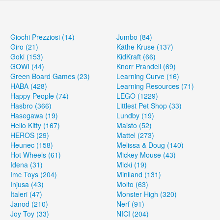
Giochi Prezziosi (14)
Jumbo (84)
Giro (21)
Käthe Kruse (137)
Goki (153)
KidKraft (66)
GOWI (44)
Knorr Prandell (69)
Green Board Games (23)
Learning Curve (16)
HABA (428)
Learning Resources (71)
Happy People (74)
LEGO (1229)
Hasbro (366)
Littlest Pet Shop (33)
Hasegawa (19)
Lundby (19)
Hello Kitty (167)
Maisto (52)
HEROS (29)
Mattel (273)
Heunec (158)
Melissa & Doug (140)
Hot Wheels (61)
Mickey Mouse (43)
Idena (31)
Micki (19)
Imc Toys (204)
Miniland (131)
Injusa (43)
Molto (63)
Italeri (47)
Monster High (320)
Janod (210)
Nerf (91)
Joy Toy (33)
NICI (204)