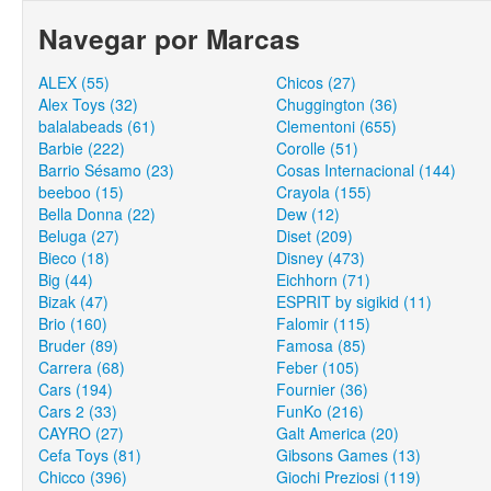
Navegar por Marcas
ALEX (55)
Chicos (27)
Alex Toys (32)
Chuggington (36)
balalabeads (61)
Clementoni (655)
Barbie (222)
Corolle (51)
Barrio Sésamo (23)
Cosas Internacional (144)
beeboo (15)
Crayola (155)
Bella Donna (22)
Dew (12)
Beluga (27)
Diset (209)
Bieco (18)
Disney (473)
Big (44)
Eichhorn (71)
Bizak (47)
ESPRIT by sigikid (11)
Brio (160)
Falomir (115)
Bruder (89)
Famosa (85)
Carrera (68)
Feber (105)
Cars (194)
Fournier (36)
Cars 2 (33)
FunKo (216)
CAYRO (27)
Galt America (20)
Cefa Toys (81)
Gibsons Games (13)
Chicco (396)
Giochi Preziosi (119)