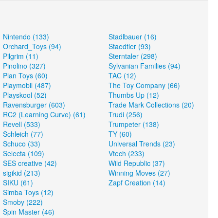
Nintendo (133)
Stadlbauer (16)
Orchard_Toys (94)
Staedtler (93)
Pilgrim (11)
Sterntaler (298)
Pinolino (327)
Sylvanian Families (94)
Plan Toys (60)
TAC (12)
Playmobil (487)
The Toy Company (66)
Playskool (52)
Thumbs Up (12)
Ravensburger (603)
Trade Mark Collections (20)
RC2 (Learning Curve) (61)
Trudi (256)
Revell (533)
Trumpeter (138)
Schleich (77)
TY (60)
Schuco (33)
Universal Trends (23)
Selecta (109)
Vtech (233)
SES creative (42)
Wild Republic (37)
sigikid (213)
Winning Moves (27)
SIKU (61)
Zapf Creation (14)
Simba Toys (12)
Smoby (222)
Spin Master (46)