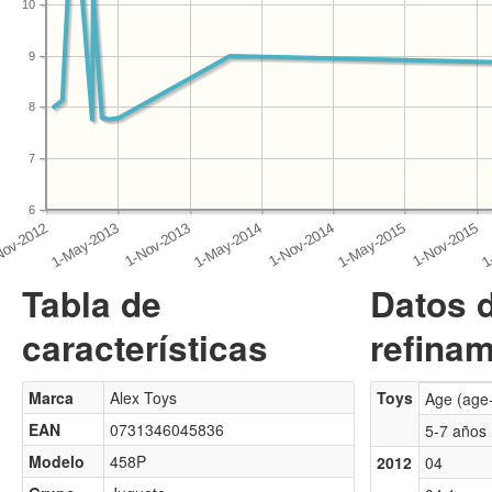
10
9
8
7
6
Tabla de
Datos 
características
refinam
Marca
Alex Toys
Toys
Age (age
EAN
0731346045836
5-7 años
Modelo
458P
2012
04