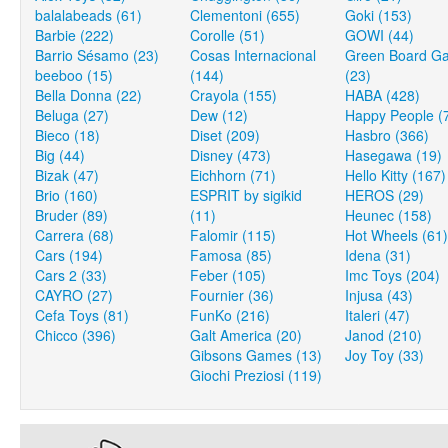
balalabeads (61)
Clementoni (655)
Goki (153)
Barbie (222)
Corolle (51)
GOWI (44)
Barrio Sésamo (23)
Cosas Internacional
Green Board G
beeboo (15)
(144)
(23)
Bella Donna (22)
Crayola (155)
HABA (428)
Beluga (27)
Dew (12)
Happy People (
Bieco (18)
Diset (209)
Hasbro (366)
Big (44)
Disney (473)
Hasegawa (19)
Bizak (47)
Eichhorn (71)
Hello Kitty (167)
Brio (160)
ESPRIT by sigikid
HEROS (29)
Bruder (89)
(11)
Heunec (158)
Carrera (68)
Falomir (115)
Hot Wheels (61)
Cars (194)
Famosa (85)
Idena (31)
Cars 2 (33)
Feber (105)
Imc Toys (204)
CAYRO (27)
Fournier (36)
Injusa (43)
Cefa Toys (81)
FunKo (216)
Italeri (47)
Chicco (396)
Galt America (20)
Janod (210)
Gibsons Games (13)
Joy Toy (33)
Giochi Preziosi (119)