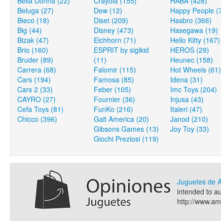
Bella Donna (22)
Crayola (155)
HABA (428)
Beluga (27)
Dew (12)
Happy People (
Bieco (18)
Diset (209)
Hasbro (366)
Big (44)
Disney (473)
Hasegawa (19)
Bizak (47)
Eichhorn (71)
Hello Kitty (167)
Brio (160)
ESPRIT by sigikid
HEROS (29)
Bruder (89)
(11)
Heunec (158)
Carrera (68)
Falomir (115)
Hot Wheels (61)
Cars (194)
Famosa (85)
Idena (31)
Cars 2 (33)
Feber (105)
Imc Toys (204)
CAYRO (27)
Fournier (36)
Injusa (43)
Cefa Toys (81)
FunKo (216)
Italeri (47)
Chicco (396)
Galt America (20)
Janod (210)
Gibsons Games (13)
Joy Toy (33)
Giochi Preziosi (119)
Juguetes de
intended to a
http://www.a