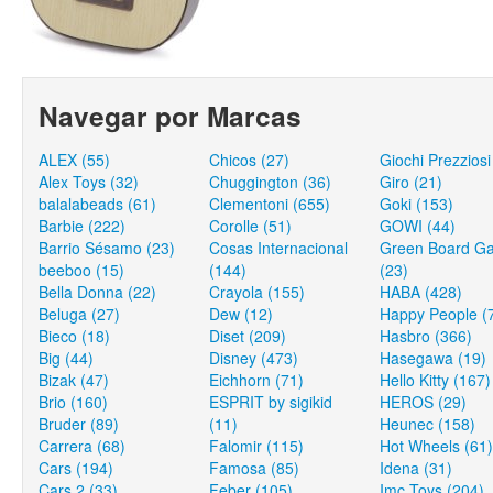
Navegar por Marcas
ALEX (55)
Chicos (27)
Giochi Prezziosi
Alex Toys (32)
Chuggington (36)
Giro (21)
balalabeads (61)
Clementoni (655)
Goki (153)
Barbie (222)
Corolle (51)
GOWI (44)
Barrio Sésamo (23)
Cosas Internacional
Green Board G
beeboo (15)
(144)
(23)
Bella Donna (22)
Crayola (155)
HABA (428)
Beluga (27)
Dew (12)
Happy People (
Bieco (18)
Diset (209)
Hasbro (366)
Big (44)
Disney (473)
Hasegawa (19)
Bizak (47)
Eichhorn (71)
Hello Kitty (167)
Brio (160)
ESPRIT by sigikid
HEROS (29)
Bruder (89)
(11)
Heunec (158)
Carrera (68)
Falomir (115)
Hot Wheels (61)
Cars (194)
Famosa (85)
Idena (31)
Cars 2 (33)
Feber (105)
Imc Toys (204)