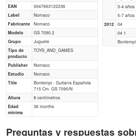
EAN
0047663122236
3-4 años
Label
Nomaco
5-7 años
Fabricante
Nomaco
2012
04
Modelo
GS 7090.2
04 1
Grupo
Juguete
Bontempi
Tipo de
TOYS_AND_GAMES
producto
Publisher
Nomaco
Estudio
Nomaco
Title
Bontempi - Guitarra Española
715 Cm. GS 7090/N
Altura
8 centímetros
Edad
36 months
mínima
Preguntas y respuestas sobr