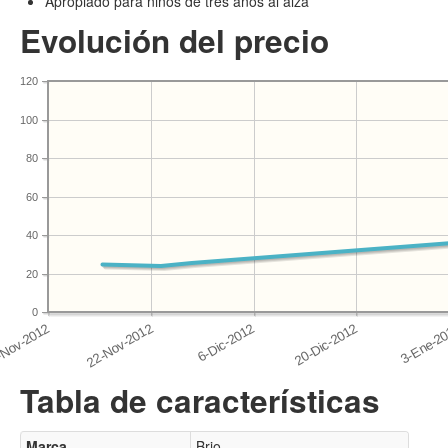
Apropiado para niños de tres años al alza
Evolución del precio
120
100
80
60
40
20
0
Tabla de características
Marca
Brio