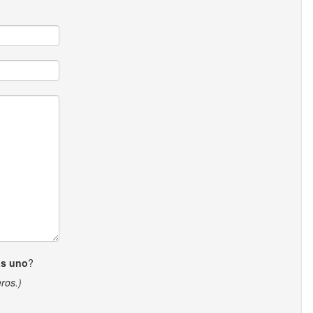
ás uno
?
ros.)