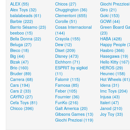
ALEX (55)
Chicos (27)
Giochi Prezziosi
Alex Toys (32)
Chuggington (36)
Giro (21)
balalabeads (61)
Clementoni (655)
Goki (153)
Barbie (222)
Corolle (51)
GOWI (44)
Barrio Sésamo (23)
Cosas Internacional
Green Board G
beeboo (15)
(144)
(23)
Bella Donna (22)
Crayola (155)
HABA (428)
Beluga (27)
Dew (12)
Happy People (
Bieco (18)
Diset (209)
Hasbro (366)
Big (44)
Disney (473)
Hasegawa (19)
Bizak (47)
Eichhorn (71)
Hello Kitty (167)
Brio (160)
ESPRIT by sigikid
HEROS (29)
Bruder (89)
(11)
Heunec (158)
Carrera (68)
Falomir (115)
Hot Wheels (61)
Cars (194)
Famosa (85)
Idena (31)
Cars 2 (33)
Feber (105)
Imc Toys (204)
CAYRO (27)
Fournier (36)
Injusa (43)
Cefa Toys (81)
FunKo (216)
Italeri (47)
Chicco (396)
Galt America (20)
Janod (210)
Gibsons Games (13)
Joy Toy (33)
Giochi Preziosi (119)