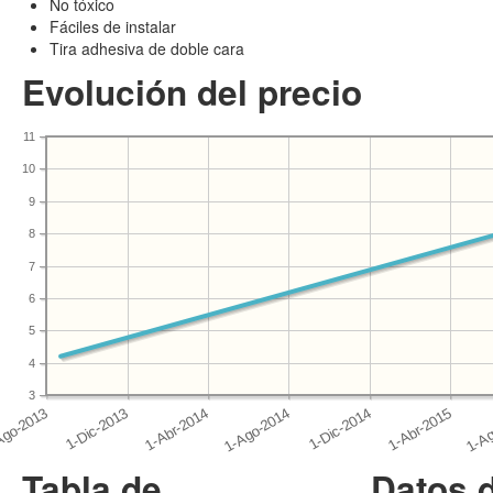
No tóxico
Fáciles de instalar
Tira adhesiva de doble cara
Evolución del precio
11
10
9
8
7
6
5
4
3
Tabla de
Datos 