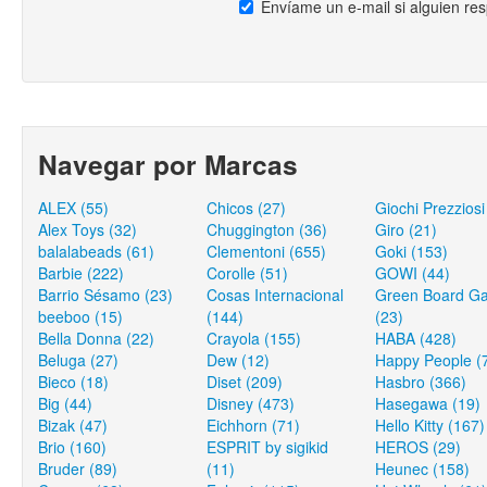
Envíame un e-mail si alguien re
Navegar por Marcas
ALEX (55)
Chicos (27)
Giochi Prezziosi
Alex Toys (32)
Chuggington (36)
Giro (21)
balalabeads (61)
Clementoni (655)
Goki (153)
Barbie (222)
Corolle (51)
GOWI (44)
Barrio Sésamo (23)
Cosas Internacional
Green Board G
beeboo (15)
(144)
(23)
Bella Donna (22)
Crayola (155)
HABA (428)
Beluga (27)
Dew (12)
Happy People (
Bieco (18)
Diset (209)
Hasbro (366)
Big (44)
Disney (473)
Hasegawa (19)
Bizak (47)
Eichhorn (71)
Hello Kitty (167)
Brio (160)
ESPRIT by sigikid
HEROS (29)
Bruder (89)
(11)
Heunec (158)