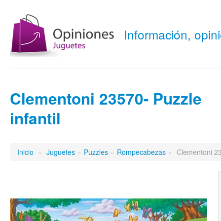
Información, opi
Clementoni 23570- Puzzle
infantil
Inicio
»
Juguetes
»
Puzzles
»
Rompecabezas
»
Clementoni 235