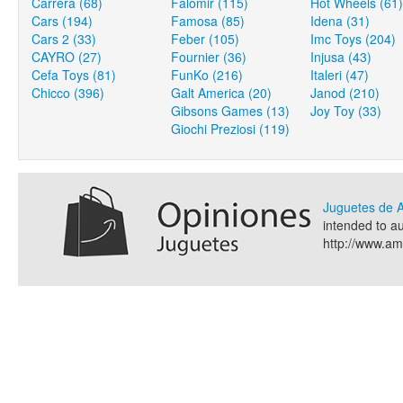
Carrera (68)
Falomir (115)
Hot Wheels (61)
Cars (194)
Famosa (85)
Idena (31)
Cars 2 (33)
Feber (105)
Imc Toys (204)
CAYRO (27)
Fournier (36)
Injusa (43)
Cefa Toys (81)
FunKo (216)
Italeri (47)
Chicco (396)
Galt America (20)
Janod (210)
Gibsons Games (13)
Joy Toy (33)
Giochi Preziosi (119)
Juguetes de
intended to a
http://www.a