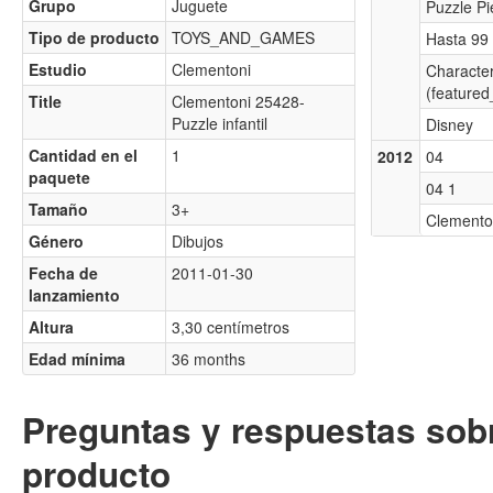
Grupo
Juguete
Puzzle Pi
Tipo de producto
TOYS_AND_GAMES
Hasta 99 
Estudio
Clementoni
Characte
(featured
Title
Clementoni 25428-
Puzzle infantil
Disney
Cantidad en el
1
2012
04
paquete
04 1
Tamaño
3+
Clemento
Género
Dibujos
Fecha de
2011-01-30
lanzamiento
Altura
3,30 centímetros
Edad mínima
36 months
Preguntas y respuestas sobr
producto