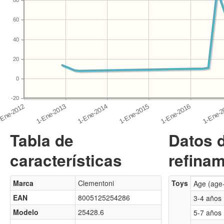
80
60
40
20
0
-20
Tabla de
Datos 
características
refinam
Marca
Clementoni
Toys
Age (age
EAN
8005125254286
3-4 años
Modelo
25428.6
5-7 años