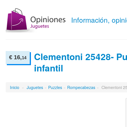
Información, opi
Clementoni 25428- Pu
€ 16,
14
infantil
Inicio
»
Juguetes
»
Puzzles
»
Rompecabezas
»
Clementoni 254