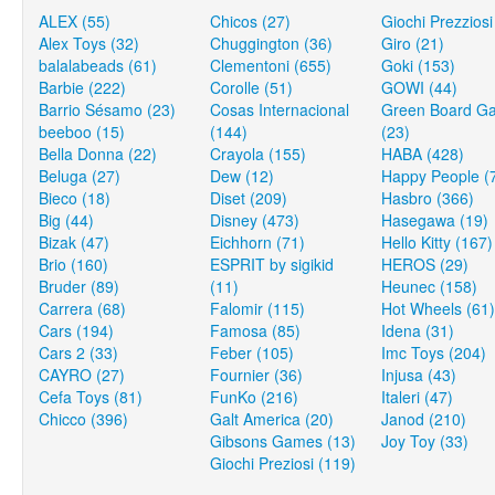
ALEX (55)
Chicos (27)
Giochi Prezziosi
Alex Toys (32)
Chuggington (36)
Giro (21)
balalabeads (61)
Clementoni (655)
Goki (153)
Barbie (222)
Corolle (51)
GOWI (44)
Barrio Sésamo (23)
Cosas Internacional
Green Board G
beeboo (15)
(144)
(23)
Bella Donna (22)
Crayola (155)
HABA (428)
Beluga (27)
Dew (12)
Happy People (
Bieco (18)
Diset (209)
Hasbro (366)
Big (44)
Disney (473)
Hasegawa (19)
Bizak (47)
Eichhorn (71)
Hello Kitty (167)
Brio (160)
ESPRIT by sigikid
HEROS (29)
Bruder (89)
(11)
Heunec (158)
Carrera (68)
Falomir (115)
Hot Wheels (61)
Cars (194)
Famosa (85)
Idena (31)
Cars 2 (33)
Feber (105)
Imc Toys (204)
CAYRO (27)
Fournier (36)
Injusa (43)
Cefa Toys (81)
FunKo (216)
Italeri (47)
Chicco (396)
Galt America (20)
Janod (210)
Gibsons Games (13)
Joy Toy (33)
Giochi Preziosi (119)