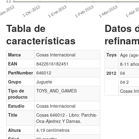
4.0
Tabla de
Datos 
características
refinam
Marca
Cosas Internacional
Toys
Age (age
EAN
8422616182451
8-11 año
PartNumber
646012
2012
04
Grupo
Juguete
04 2
Tipo de
TOYS_AND_GAMES
Cosas Int
producto
Estudio
Cosas Internacional
Title
Cosas 646012 - Libro: Parchis-
Oca-Ajedrez Y Damas.
Altura
4,19 centímetros