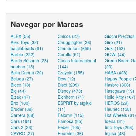
Navegar por Marcas
ALEX (55)
Chicos (27)
Giochi Prezziosi
Alex Toys (32)
Chuggington (36)
Giro (21)
balalabeads (61)
Clementoni (655)
Goki (153)
Barbie (222)
Corolle (51)
GOWI (44)
Barrio Sésamo (23)
Cosas Internacional
Green Board G
beeboo (15)
(144)
(23)
Bella Donna (22)
Crayola (155)
HABA (428)
Beluga (27)
Dew (12)
Happy People (
Bieco (18)
Diset (209)
Hasbro (366)
Big (44)
Disney (473)
Hasegawa (19)
Bizak (47)
Eichhorn (71)
Hello Kitty (167)
Brio (160)
ESPRIT by sigikid
HEROS (29)
Bruder (89)
(11)
Heunec (158)
Carrera (68)
Falomir (115)
Hot Wheels (61)
Cars (194)
Famosa (85)
Idena (31)
Cars 2 (33)
Feber (105)
Imc Toys (204)
CAYRO (27)
Fournier (36)
Injusa (43)