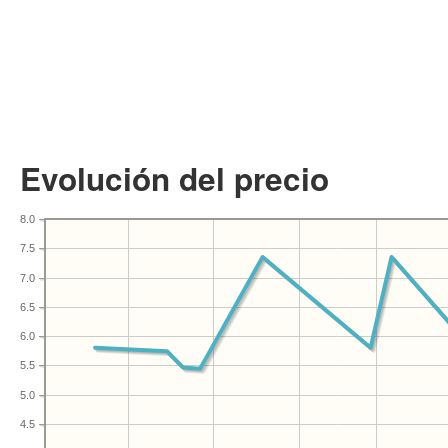
Evolución del precio
8.0
7.5
7.0
6.5
6.0
5.5
5.0
4.5