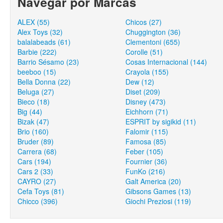
Navegar por Marcas
ALEX (55)
Chicos (27)
Alex Toys (32)
Chuggington (36)
balalabeads (61)
Clementoni (655)
Barbie (222)
Corolle (51)
Barrio Sésamo (23)
Cosas Internacional (144)
beeboo (15)
Crayola (155)
Bella Donna (22)
Dew (12)
Beluga (27)
Diset (209)
Bieco (18)
Disney (473)
Big (44)
Eichhorn (71)
Bizak (47)
ESPRIT by sigikid (11)
Brio (160)
Falomir (115)
Bruder (89)
Famosa (85)
Carrera (68)
Feber (105)
Cars (194)
Fournier (36)
Cars 2 (33)
FunKo (216)
CAYRO (27)
Galt America (20)
Cefa Toys (81)
Gibsons Games (13)
Chicco (396)
Giochi Preziosi (119)