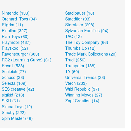
Nintendo (133)
Stadlbauer (16)
Orchard_Toys (94)
Staedtler (93)
Pilgrim (11)
Sterntaler (298)
Pinolino (327)
Sylvanian Families (94)
Plan Toys (60)
TAC (12)
Playmobil (487)
The Toy Company (66)
Playskool (52)
Thumbs Up (12)
Ravensburger (603)
Trade Mark Collections (20)
RC2 (Learning Curve) (61)
Trudi (256)
Revell (533)
Trumpeter (138)
Schleich (77)
TY (60)
Schuco (33)
Universal Trends (23)
Selecta (109)
Vtech (233)
SES creative (42)
Wild Republic (37)
sigikid (213)
Winning Moves (27)
SIKU (61)
Zapf Creation (14)
Simba Toys (12)
Smoby (222)
Spin Master (46)