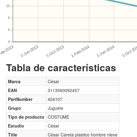
10
8
6
4
Tabla de características
Marca
César
EAN
3113560092457
PartNumber
424107
Grupo
Juguete
Tipo de producto
COSTUME
Estudio
César
Title
César Careta plastico hombre nieve