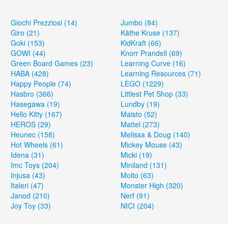
Giochi Prezziosi (14)
Jumbo (84)
Giro (21)
Käthe Kruse (137)
Goki (153)
KidKraft (66)
GOWI (44)
Knorr Prandell (69)
Green Board Games (23)
Learning Curve (16)
HABA (428)
Learning Resources (71)
Happy People (74)
LEGO (1229)
Hasbro (366)
Littlest Pet Shop (33)
Hasegawa (19)
Lundby (19)
Hello Kitty (167)
Maisto (52)
HEROS (29)
Mattel (273)
Heunec (158)
Melissa & Doug (140)
Hot Wheels (61)
Mickey Mouse (43)
Idena (31)
Micki (19)
Imc Toys (204)
Miniland (131)
Injusa (43)
Molto (63)
Italeri (47)
Monster High (320)
Janod (210)
Nerf (91)
Joy Toy (33)
NICI (204)