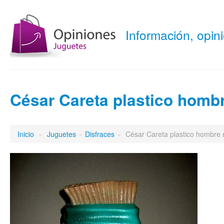
Información, opi
César Careta plastico homb
Inicio
»
Juguetes
»
Disfraces
»
César Careta plastico hombre 