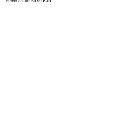
Precio actual:
69.99 EUR
.