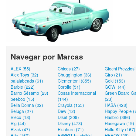
Navegar por Marcas
ALEX (55)
Chicos (27)
Giochi Prezziosi
Alex Toys (32)
Chuggington (36)
Giro (21)
balalabeads (61)
Clementoni (655)
Goki (153)
Barbie (222)
Corolle (51)
GOWI (44)
Barrio Sésamo (23)
Cosas Internacional
Green Board G
beeboo (15)
(144)
(23)
Bella Donna (22)
Crayola (155)
HABA (428)
Beluga (27)
Dew (12)
Happy People (
Bieco (18)
Diset (209)
Hasbro (366)
Big (44)
Disney (473)
Hasegawa (19)
Bizak (47)
Eichhorn (71)
Hello Kitty (167)
Brio (160)
ESPRIT by sigikid
HEROS (29)