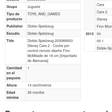
Cars
Grupo
Juguete
Cars 2
Tipo de
TOYS_AND_GAMES
producto
Disney
Publisher
Dickie-Spielzeug
Finn Mcmi
Estudio
Dickie-Spielzeug
2012
04
Title
Dickie-Spielzeug 203089503
05 1
Disney Cars 2 - Coche por
Dickie-Sp
control remoto diseño Finn
McMissile de 18 cm [Importado
de Alemania]
Cantidad
1
en el
paquete
Altura
14 centímetros
Edad
36 months
mínima