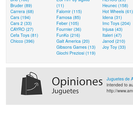
Bruder (89)
(11)
Heunec (158)
Carrera (68)
Falomir (115)
Hot Wheels (61)
Cars (194)
Famosa (85)
Idena (31)
Cars 2 (33)
Feber (105)
Imc Toys (204)
CAYRO (27)
Fournier (36)
Injusa (43)
Cefa Toys (81)
FunKo (216)
Italeri (47)
Chicco (396)
Galt America (20)
Janod (210)
Gibsons Games (13)
Joy Toy (33)
Giochi Preziosi (119)
Juguetes de
intended to a
http://www.a