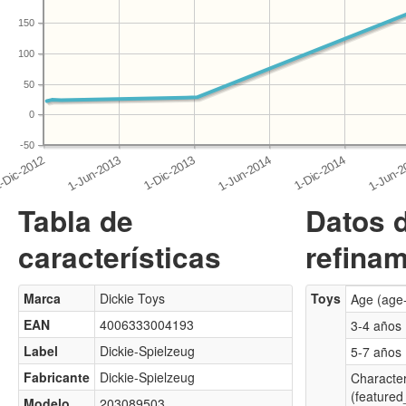
150
100
50
0
-50
Tabla de
Datos 
características
refinam
Marca
Dickie Toys
Toys
Age (age
EAN
4006333004193
3-4 años
Label
Dickie-Spielzeug
5-7 años
Fabricante
Dickie-Spielzeug
Characte
(featured
Modelo
203089503