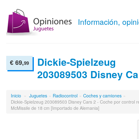
Información, opi
Dickie-Spielzeug
€ 69,
99
203089503 Disney Ca
Inicio
»
Juguetes
»
Radiocontrol
»
Coches y camiones
»
Dickie-Spielzeug 203089503 Disney Cars 2 - Coche por control 
McMissile de 18 cm [Importado de Alemania]