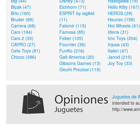
Big (44)
Disney (473)
Hasegawa (19)
Bizak (47)
Eichhorn (71)
Hello Kitty (167)
Brio (160)
ESPRIT by sigikid
HEROS (29)
Bruder (89)
(11)
Heunec (158)
Carrera (68)
Falomir (115)
Hot Wheels (61)
Cars (194)
Famosa (85)
Idena (31)
Cars 2 (33)
Feber (105)
Imc Toys (204)
CAYRO (27)
Fournier (36)
Injusa (43)
Cefa Toys (81)
FunKo (216)
Italeri (47)
Chicco (396)
Galt America (20)
Janod (210)
Gibsons Games (13)
Joy Toy (33)
Giochi Preziosi (119)
Juguetes de
intended to a
http://www.a