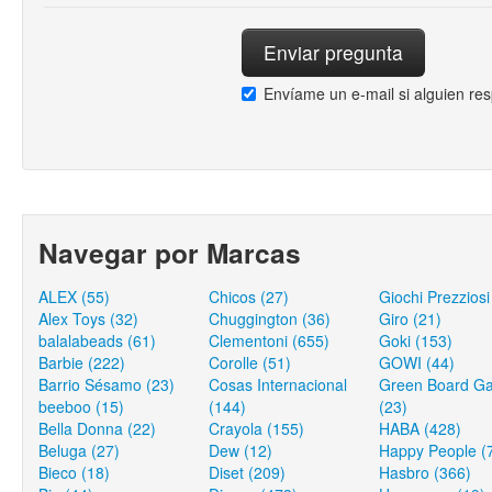
Envíame un e-mail si alguien re
Navegar por Marcas
ALEX (55)
Chicos (27)
Giochi Prezziosi
Alex Toys (32)
Chuggington (36)
Giro (21)
balalabeads (61)
Clementoni (655)
Goki (153)
Barbie (222)
Corolle (51)
GOWI (44)
Barrio Sésamo (23)
Cosas Internacional
Green Board G
beeboo (15)
(144)
(23)
Bella Donna (22)
Crayola (155)
HABA (428)
Beluga (27)
Dew (12)
Happy People (
Bieco (18)
Diset (209)
Hasbro (366)