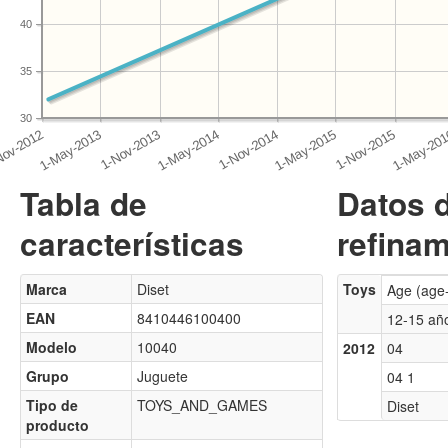
40
35
30
Tabla de
Datos 
características
refinam
Marca
Diset
Toys
Age (age
EAN
8410446100400
12-15 añ
Modelo
10040
2012
04
Grupo
Juguete
04 1
Tipo de
TOYS_AND_GAMES
Diset
producto