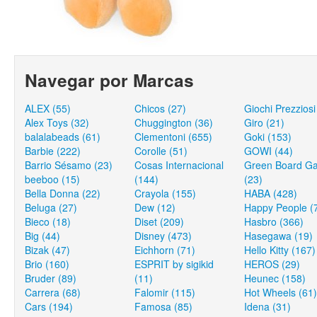
Navegar por Marcas
ALEX (55)
Chicos (27)
Giochi Prezziosi
Alex Toys (32)
Chuggington (36)
Giro (21)
balalabeads (61)
Clementoni (655)
Goki (153)
Barbie (222)
Corolle (51)
GOWI (44)
Barrio Sésamo (23)
Cosas Internacional
Green Board G
beeboo (15)
(144)
(23)
Bella Donna (22)
Crayola (155)
HABA (428)
Beluga (27)
Dew (12)
Happy People (
Bieco (18)
Diset (209)
Hasbro (366)
Big (44)
Disney (473)
Hasegawa (19)
Bizak (47)
Eichhorn (71)
Hello Kitty (167)
Brio (160)
ESPRIT by sigikid
HEROS (29)
Bruder (89)
(11)
Heunec (158)
Carrera (68)
Falomir (115)
Hot Wheels (61)
Cars (194)
Famosa (85)
Idena (31)