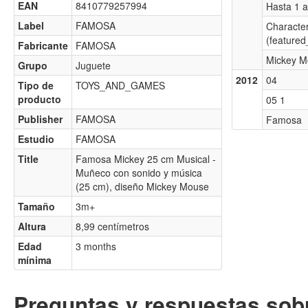
EAN
8410779257994
Hasta 1 
Label
FAMOSA
Characte
(featured
Fabricante
FAMOSA
Mickey M
Grupo
Juguete
2012
04
Tipo de
TOYS_AND_GAMES
producto
05 1
Publisher
FAMOSA
Famosa
Estudio
FAMOSA
Title
Famosa Mickey 25 cm Musical -
Muñeco con sonido y música
(25 cm), diseño Mickey Mouse
Tamaño
3m+
Altura
8,99 centímetros
Edad
3 months
mínima
Preguntas y respuestas sobr