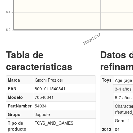
6.4
6.2
Tabla de
Datos 
características
refinam
Marca
Giochi Preziosi
Toys
Age (age
EAN
8001011540341
3-4 años
Modelo
70540341
5-7 años
PartNumber
54034
Characte
(featured
Grupo
Juguete
Gormiti
Tipo de
TOYS_AND_GAMES
producto
2012
04