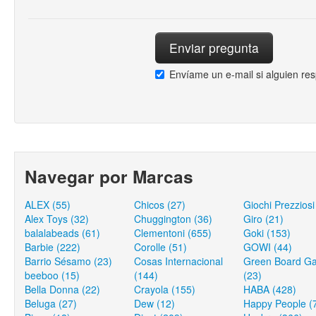
Envíame un e-mail si alguien re
Navegar por Marcas
ALEX (55)
Chicos (27)
Giochi Prezziosi
Alex Toys (32)
Chuggington (36)
Giro (21)
balalabeads (61)
Clementoni (655)
Goki (153)
Barbie (222)
Corolle (51)
GOWI (44)
Barrio Sésamo (23)
Cosas Internacional
Green Board G
beeboo (15)
(144)
(23)
Bella Donna (22)
Crayola (155)
HABA (428)
Beluga (27)
Dew (12)
Happy People (