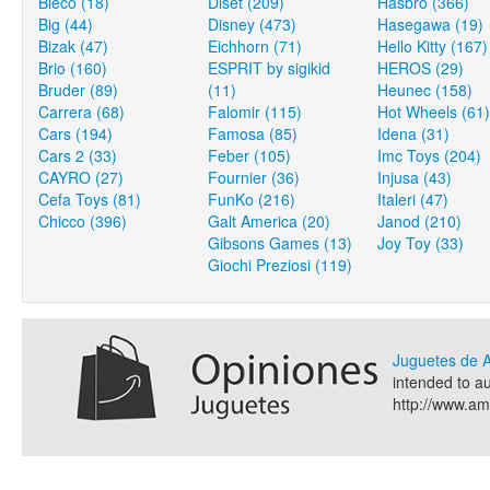
Bieco (18)
Diset (209)
Hasbro (366)
Big (44)
Disney (473)
Hasegawa (19)
Bizak (47)
Eichhorn (71)
Hello Kitty (167)
Brio (160)
ESPRIT by sigikid
HEROS (29)
Bruder (89)
(11)
Heunec (158)
Carrera (68)
Falomir (115)
Hot Wheels (61)
Cars (194)
Famosa (85)
Idena (31)
Cars 2 (33)
Feber (105)
Imc Toys (204)
CAYRO (27)
Fournier (36)
Injusa (43)
Cefa Toys (81)
FunKo (216)
Italeri (47)
Chicco (396)
Galt America (20)
Janod (210)
Gibsons Games (13)
Joy Toy (33)
Giochi Preziosi (119)
Juguetes de
intended to a
http://www.a