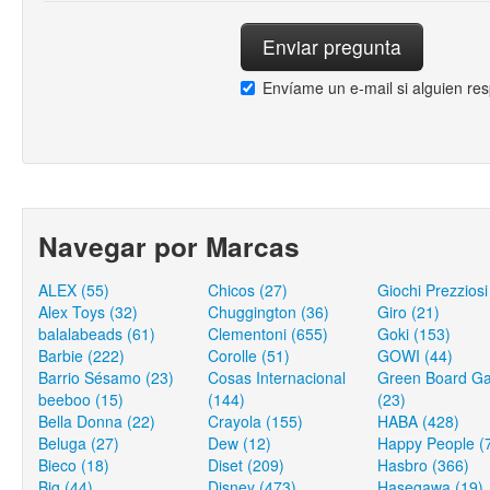
Envíame un e-mail si alguien re
Navegar por Marcas
ALEX (55)
Chicos (27)
Giochi Prezziosi
Alex Toys (32)
Chuggington (36)
Giro (21)
balalabeads (61)
Clementoni (655)
Goki (153)
Barbie (222)
Corolle (51)
GOWI (44)
Barrio Sésamo (23)
Cosas Internacional
Green Board G
beeboo (15)
(144)
(23)
Bella Donna (22)
Crayola (155)
HABA (428)
Beluga (27)
Dew (12)
Happy People (
Bieco (18)
Diset (209)
Hasbro (366)
Big (44)
Disney (473)
Hasegawa (19)