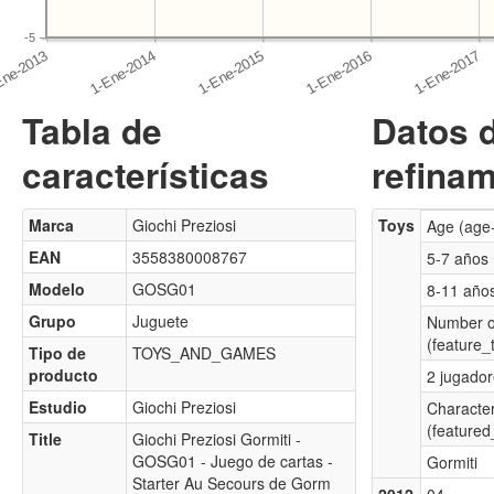
-5
Tabla de
Datos 
características
refinam
Marca
Giochi Preziosi
Toys
Age (age
EAN
3558380008767
5-7 años
Modelo
GOSG01
8-11 año
Grupo
Juguete
Number o
(feature_
Tipo de
TOYS_AND_GAMES
producto
2 jugador
Estudio
Giochi Preziosi
Characte
(featured
Title
Giochi Preziosi Gormiti -
GOSG01 - Juego de cartas -
Gormiti
Starter Au Secours de Gorm