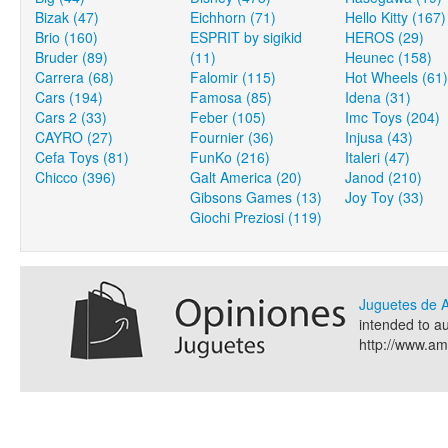
Bizak (47)
Eichhorn (71)
Hello Kitty (167)
Brio (160)
ESPRIT by sigikid
HEROS (29)
Bruder (89)
(11)
Heunec (158)
Carrera (68)
Falomir (115)
Hot Wheels (61)
Cars (194)
Famosa (85)
Idena (31)
Cars 2 (33)
Feber (105)
Imc Toys (204)
CAYRO (27)
Fournier (36)
Injusa (43)
Cefa Toys (81)
FunKo (216)
Italeri (47)
Chicco (396)
Galt America (20)
Janod (210)
Gibsons Games (13)
Joy Toy (33)
Giochi Preziosi (119)
Juguetes de
intended to a
http://www.a