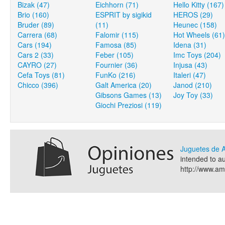
Bizak (47)
Eichhorn (71)
Hello Kitty (167)
Brio (160)
ESPRIT by sigikid
HEROS (29)
Bruder (89)
(11)
Heunec (158)
Carrera (68)
Falomir (115)
Hot Wheels (61)
Cars (194)
Famosa (85)
Idena (31)
Cars 2 (33)
Feber (105)
Imc Toys (204)
CAYRO (27)
Fournier (36)
Injusa (43)
Cefa Toys (81)
FunKo (216)
Italeri (47)
Chicco (396)
Galt America (20)
Janod (210)
Gibsons Games (13)
Joy Toy (33)
Giochi Preziosi (119)
Juguetes de
intended to a
http://www.a