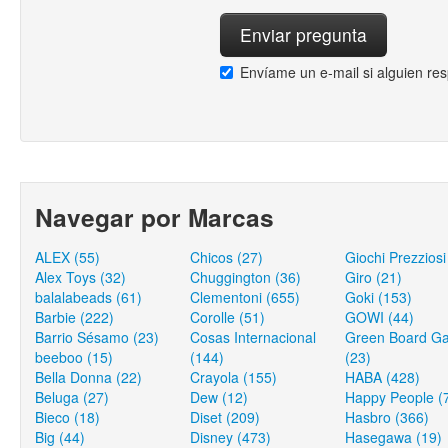
Envíame un e-mail si alguien re
Navegar por Marcas
ALEX (55)
Chicos (27)
Giochi Prezziosi
Alex Toys (32)
Chuggington (36)
Giro (21)
balalabeads (61)
Clementoni (655)
Goki (153)
Barbie (222)
Corolle (51)
GOWI (44)
Barrio Sésamo (23)
Cosas Internacional
Green Board G
beeboo (15)
(144)
(23)
Bella Donna (22)
Crayola (155)
HABA (428)
Beluga (27)
Dew (12)
Happy People (
Bieco (18)
Diset (209)
Hasbro (366)
Big (44)
Disney (473)
Hasegawa (19)