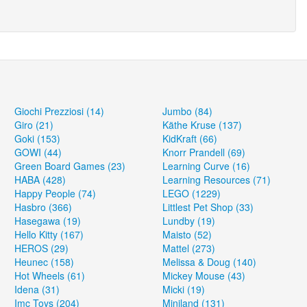
Giochi Prezziosi (14)
Jumbo (84)
Giro (21)
Käthe Kruse (137)
Goki (153)
KidKraft (66)
GOWI (44)
Knorr Prandell (69)
Green Board Games (23)
Learning Curve (16)
HABA (428)
Learning Resources (71)
Happy People (74)
LEGO (1229)
Hasbro (366)
Littlest Pet Shop (33)
Hasegawa (19)
Lundby (19)
Hello Kitty (167)
Maisto (52)
HEROS (29)
Mattel (273)
Heunec (158)
Melissa & Doug (140)
Hot Wheels (61)
Mickey Mouse (43)
Idena (31)
Micki (19)
Imc Toys (204)
Miniland (131)