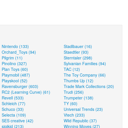
Nintendo (133)
Stadlbauer (16)
Orchard_Toys (94)
Staedtler (93)
Pilgrim (11)
Sterntaler (298)
Pinolino (327)
Sylvanian Families (94)
Plan Toys (60)
TAC (12)
Playmobil (487)
The Toy Company (66)
Playskool (52)
Thumbs Up (12)
Ravensburger (603)
Trade Mark Collections (20)
RC2 (Learning Curve) (61)
Trudi (256)
Revell (533)
Trumpeter (138)
Schleich (77)
TY (60)
Schuco (33)
Universal Trends (23)
Selecta (109)
Vtech (233)
SES creative (42)
Wild Republic (37)
sigikid (213)
Winning Moves (27)