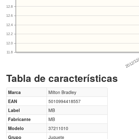
12.8
12.6
12.4
12.2
12.0
11.8
Tabla de características
Marca
Milton Bradley
EAN
5010994418557
Label
MB
Fabricante
MB
Modelo
37211010
Grupo
Juguete