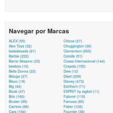
Navegar por Marcas
ALEX (55)
Chicos (27)
Alex Toys (32)
Chuggington (36)
balalabeads (61)
Clementoni (655)
Barbie (222)
Corolle (51)
Barrio Sésamo (23)
Cosas Internacional (144)
beeboo (15)
Crayola (155)
Bella Donna (22)
Dew (12)
Beluga (27)
Diset (209)
Bieco (18)
Disney (473)
Big (44)
Eichhorn (71)
Bizak (47)
ESPRIT by sigikid (11)
Brio (160)
Falomir (115)
Bruder (89)
Famosa (85)
Carrera (68)
Feber (105)
Cars (194)
Fournier (36)