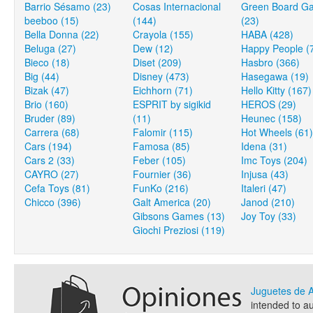
Barrio Sésamo (23)
Cosas Internacional
Green Board G
beeboo (15)
(144)
(23)
Bella Donna (22)
Crayola (155)
HABA (428)
Beluga (27)
Dew (12)
Happy People (
Bieco (18)
Diset (209)
Hasbro (366)
Big (44)
Disney (473)
Hasegawa (19)
Bizak (47)
Eichhorn (71)
Hello Kitty (167)
Brio (160)
ESPRIT by sigikid
HEROS (29)
Bruder (89)
(11)
Heunec (158)
Carrera (68)
Falomir (115)
Hot Wheels (61)
Cars (194)
Famosa (85)
Idena (31)
Cars 2 (33)
Feber (105)
Imc Toys (204)
CAYRO (27)
Fournier (36)
Injusa (43)
Cefa Toys (81)
FunKo (216)
Italeri (47)
Chicco (396)
Galt America (20)
Janod (210)
Gibsons Games (13)
Joy Toy (33)
Giochi Preziosi (119)
Juguetes de
intended to a