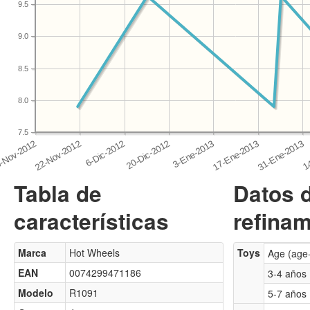
9.5
9.0
8.5
8.0
7.5
Tabla de
Datos 
características
refinam
Marca
Hot Wheels
Toys
Age (age
EAN
0074299471186
3-4 años
Modelo
R1091
5-7 años