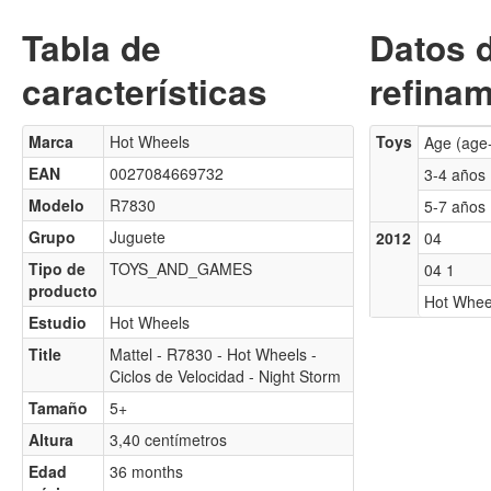
Tabla de
Datos 
características
refinam
Marca
Hot Wheels
Toys
Age (age
EAN
0027084669732
3-4 años
Modelo
R7830
5-7 años
Grupo
Juguete
2012
04
Tipo de
TOYS_AND_GAMES
04 1
producto
Hot Whee
Estudio
Hot Wheels
Title
Mattel - R7830 - Hot Wheels -
Ciclos de Velocidad - Night Storm
Tamaño
5+
Altura
3,40 centímetros
Edad
36 months