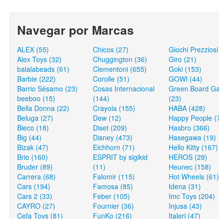
Navegar por Marcas
ALEX (55)
Chicos (27)
Giochi Prezziosi
Alex Toys (32)
Chuggington (36)
Giro (21)
balalabeads (61)
Clementoni (655)
Goki (153)
Barbie (222)
Corolle (51)
GOWI (44)
Barrio Sésamo (23)
Cosas Internacional
Green Board G
beeboo (15)
(144)
(23)
Bella Donna (22)
Crayola (155)
HABA (428)
Beluga (27)
Dew (12)
Happy People (
Bieco (18)
Diset (209)
Hasbro (366)
Big (44)
Disney (473)
Hasegawa (19)
Bizak (47)
Eichhorn (71)
Hello Kitty (167)
Brio (160)
ESPRIT by sigikid
HEROS (29)
Bruder (89)
(11)
Heunec (158)
Carrera (68)
Falomir (115)
Hot Wheels (61)
Cars (194)
Famosa (85)
Idena (31)
Cars 2 (33)
Feber (105)
Imc Toys (204)
CAYRO (27)
Fournier (36)
Injusa (43)
Cefa Toys (81)
FunKo (216)
Italeri (47)