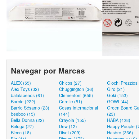
Navegar por Marcas
ALEX (55)
Chicos (27)
Giochi Prezziosi
Alex Toys (32)
Chuggington (36)
Giro (21)
balalabeads (61)
Clementoni (655)
Goki (153)
Barbie (222)
Corolle (51)
GOWI (44)
Barrio Sésamo (23)
Cosas Internacional
Green Board G
beeboo (15)
(144)
(23)
Bella Donna (22)
Crayola (155)
HABA (428)
Beluga (27)
Dew (12)
Happy People (
Bieco (18)
Diset (209)
Hasbro (366)
Big (44)
Disney (473)
Hasegawa (19)