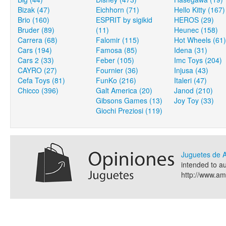
Bizak (47)
Eichhorn (71)
Hello Kitty (167)
Brio (160)
ESPRIT by sigikid
HEROS (29)
Bruder (89)
(11)
Heunec (158)
Carrera (68)
Falomir (115)
Hot Wheels (61)
Cars (194)
Famosa (85)
Idena (31)
Cars 2 (33)
Feber (105)
Imc Toys (204)
CAYRO (27)
Fournier (36)
Injusa (43)
Cefa Toys (81)
FunKo (216)
Italeri (47)
Chicco (396)
Galt America (20)
Janod (210)
Gibsons Games (13)
Joy Toy (33)
Giochi Preziosi (119)
Juguetes de
intended to a
http://www.a