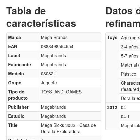
Tabla de
Datos 
características
refinam
Marca
Mega Brands
Toys
Age (age
EAN
0683498554554
3-4 años
Label
Megabrands
5-7 años
Fabricante
Megabrands
Material 
Modelo
03082U
Plástico
Grupo
Juguete
Characte
(featured
Tipo de
TOYS_AND_GAMES
producto
Dora la e
Publisher
Megabrands
2012
04
Estudio
Megabrands
04 1
Title
Mega Bloks 3082 - Casa de
Megablok
Dora la Exploradora