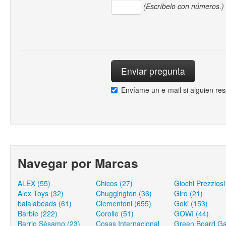
(Escríbelo con números.)
Envíame un e-mail si alguien re
Navegar por Marcas
ALEX (55)
Chicos (27)
Giochi Prezziosi
Alex Toys (32)
Chuggington (36)
Giro (21)
balalabeads (61)
Clementoni (655)
Goki (153)
Barbie (222)
Corolle (51)
GOWI (44)
Barrio Sésamo (23)
Cosas Internacional
Green Board G