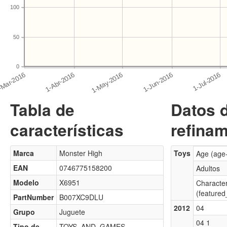
100
50
0
Tabla de
Datos 
características
refinam
Marca
Monster High
Toys
Age (age
EAN
0746775158200
Adultos
Modelo
X6951
Characte
(featured
PartNumber
B007XC9DLU
2012
04
Grupo
Juguete
04 1
Tipo de
TOYS_AND_GAMES