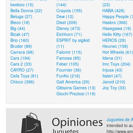
beeboo (15)
(144)
(23)
Bella Donna (22)
Crayola (155)
HABA (428)
Beluga (27)
Dew (12)
Happy People (
Bieco (18)
Diset (209)
Hasbro (366)
Big (44)
Disney (473)
Hasegawa (19)
Bizak (47)
Eichhorn (71)
Hello Kitty (167)
Brio (160)
ESPRIT by sigikid
HEROS (29)
Bruder (89)
(11)
Heunec (158)
Carrera (68)
Falomir (115)
Hot Wheels (61)
Cars (194)
Famosa (85)
Idena (31)
Cars 2 (33)
Feber (105)
Imc Toys (204)
CAYRO (27)
Fournier (36)
Injusa (43)
Cefa Toys (81)
FunKo (216)
Italeri (47)
Chicco (396)
Galt America (20)
Janod (210)
Gibsons Games (13)
Joy Toy (33)
Giochi Preziosi (119)
Juguetes de
intended to a
http://www.a