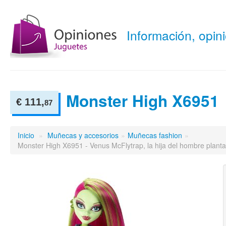
Información, opi
Monster High X6951
€ 111,
87
Inicio
»
Muñecas y accesorios
»
Muñecas fashion
»
Monster High X6951 - Venus McFlytrap, la hija del hombre planta