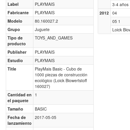
Label
PLAYMAIS
3-4 años
Fabricante
PLAYMAIS
2012
04
Modelo
80.160027.2
05 1
Grupo
Juguete
Loick Biow
Tipo de
TOYS_AND_GAMES
producto
Publisher
PLAYMAIS
Estudio
PLAYMAIS
Title
PlayMais Basic - Cubo de
1000 piezas de construcción
ecológico (Loick Biowertstoff
160027)
Cantidad en
1
el paquete
Tamaño
BASIC
Fecha de
2017-05-05
lanzamiento