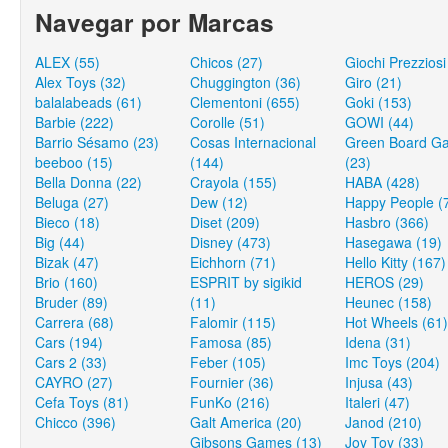
Navegar por Marcas
ALEX (55)
Chicos (27)
Giochi Prezziosi
Alex Toys (32)
Chuggington (36)
Giro (21)
balalabeads (61)
Clementoni (655)
Goki (153)
Barbie (222)
Corolle (51)
GOWI (44)
Barrio Sésamo (23)
Cosas Internacional
Green Board G
beeboo (15)
(144)
(23)
Bella Donna (22)
Crayola (155)
HABA (428)
Beluga (27)
Dew (12)
Happy People (
Bieco (18)
Diset (209)
Hasbro (366)
Big (44)
Disney (473)
Hasegawa (19)
Bizak (47)
Eichhorn (71)
Hello Kitty (167)
Brio (160)
ESPRIT by sigikid
HEROS (29)
Bruder (89)
(11)
Heunec (158)
Carrera (68)
Falomir (115)
Hot Wheels (61)
Cars (194)
Famosa (85)
Idena (31)
Cars 2 (33)
Feber (105)
Imc Toys (204)
CAYRO (27)
Fournier (36)
Injusa (43)
Cefa Toys (81)
FunKo (216)
Italeri (47)
Chicco (396)
Galt America (20)
Janod (210)
Gibsons Games (13)
Joy Toy (33)