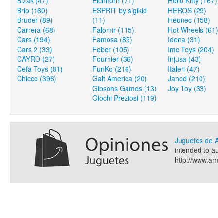
Bizak (47)
Eichhorn (71)
Hello Kitty (167)
Brio (160)
ESPRIT by sigikid
HEROS (29)
Bruder (89)
(11)
Heunec (158)
Carrera (68)
Falomir (115)
Hot Wheels (61)
Cars (194)
Famosa (85)
Idena (31)
Cars 2 (33)
Feber (105)
Imc Toys (204)
CAYRO (27)
Fournier (36)
Injusa (43)
Cefa Toys (81)
FunKo (216)
Italeri (47)
Chicco (396)
Galt America (20)
Janod (210)
Gibsons Games (13)
Joy Toy (33)
Giochi Preziosi (119)
Juguetes de
intended to a
http://www.a