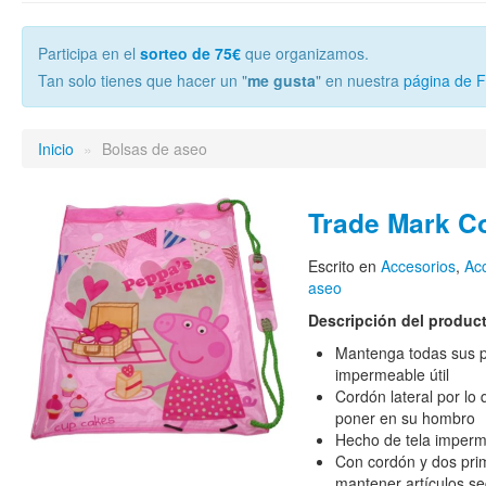
Participa en el
sorteo de 75€
que organizamos.
Tan solo tienes que hacer un "
me gusta
" en nuestra
página de 
Inicio
»
Bolsas de aseo
Trade Mark Co
Escrito en
Accesorios
,
Acc
aseo
Descripción del produc
Mantenga todas sus p
impermeable útil
Cordón lateral por lo 
poner en su hombro
Hecho de tela imperme
Con cordón y dos pri
mantener artículos s