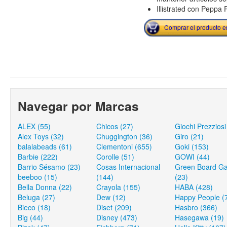
Illistrated con Peppa 
Comprar el producto 
Navegar por Marcas
ALEX (55)
Chicos (27)
Giochi Prezziosi
Alex Toys (32)
Chuggington (36)
Giro (21)
balalabeads (61)
Clementoni (655)
Goki (153)
Barbie (222)
Corolle (51)
GOWI (44)
Barrio Sésamo (23)
Cosas Internacional
Green Board G
beeboo (15)
(144)
(23)
Bella Donna (22)
Crayola (155)
HABA (428)
Beluga (27)
Dew (12)
Happy People (
Bieco (18)
Diset (209)
Hasbro (366)
Big (44)
Disney (473)
Hasegawa (19)