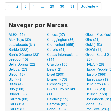
1
2
3
4
...
29
30
31
Siguiente »
Navegar por Marcas
ALEX (55)
Chicos (27)
Giochi Prezziosi
Alex Toys (32)
Chuggington (36)
Giro (21)
balalabeads (61)
Clementoni (655)
Goki (153)
Barbie (222)
Corolle (51)
GOWI (44)
Barrio Sésamo (23)
Cosas Internacional
Green Board G
beeboo (15)
(144)
(23)
Bella Donna (22)
Crayola (155)
HABA (428)
Beluga (27)
Dew (12)
Happy People (
Bieco (18)
Diset (209)
Hasbro (366)
Big (44)
Disney (473)
Hasegawa (19)
Bizak (47)
Eichhorn (71)
Hello Kitty (167)
Brio (160)
ESPRIT by sigikid
HEROS (29)
Bruder (89)
(11)
Heunec (158)
Carrera (68)
Falomir (115)
Hot Wheels (61)
Cars (194)
Famosa (85)
Idena (31)
Cars 2 (33)
Feber (105)
Imc Toys (204)