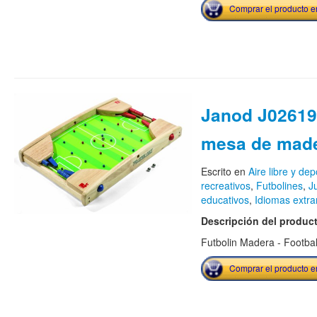
Comprar el producto 
Janod J02619
mesa de mad
Escrito en
Aire libre y dep
recreativos
,
Futbolines
,
J
educativos
,
Idiomas extra
Descripción del produc
Futbolin Madera - Footbal
Comprar el producto 