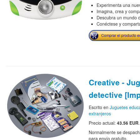
Experimenta una nuev
Imagina, crea y comp
Descubra un mundo de
Conéctese y comparta
Comprar el producto 
Creative - Ju
detective [Im
Escrito en
Juguetes educa
extranjeros
Precio actual:
43.56 EUR
.
Normalmente se despacha
para envío gratuito.