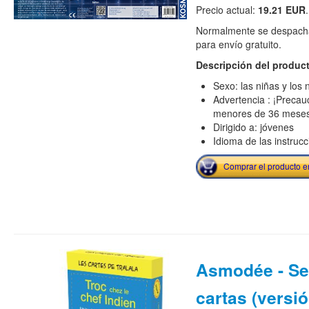
Precio actual:
19.21 EUR
.
Normalmente se despacha
para envío gratuito.
Descripción del produc
Sexo: las niñas y los 
Advertencia : ¡Precau
menores de 36 mese
Dirigido a: jóvenes
Idioma de las instruc
Comprar el producto 
Asmodée - Set
cartas (versi