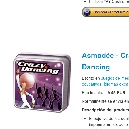
Finicion "Air Cushione
Comprar el producto 
Asmodée - Cr
Dancing
Escrito en
Juegos de me
educativos
,
Idiomas extra
Precio actual:
9.45 EUR
.
Normalmente se envía en e
Descripción del produc
El objetivo de los equ
impuesta en los ocho 