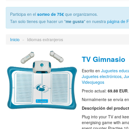
Participa en el
sorteo de 75€
que organizamos.
Tan solo tienes que hacer un "
me gusta
" en nuestra
página de 
Inicio
»
Idiomas extranjeros
TV Gimnasio
Escrito en
Juguetes educa
Juguetes electrónicos
,
Ju
Videojuegos
Precio actual:
69.88 EUR
.
Normalmente se envía en e
Descripción del produc
Plug into your TV and keep 
energising game with ama
spent counter Practise 10 