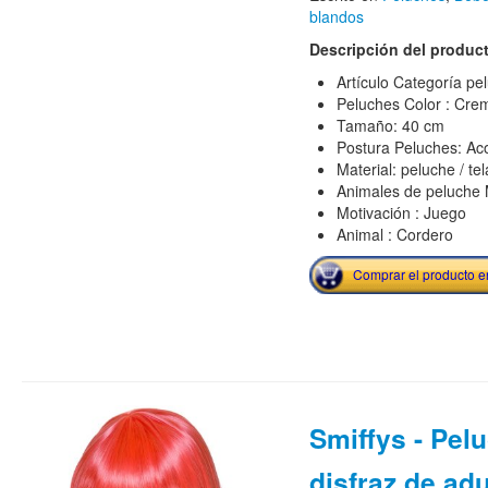
blandos
Descripción del produc
Artículo Categoría pel
Peluches Color : Cre
Tamaño: 40 cm
Postura Peluches: Ac
Material: peluche / te
Animales de peluche M
Motivación : Juego
Animal : Cordero
Comprar el producto 
Smiffys - Pel
disfraz de adu