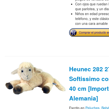
Con ojos que ruedan h
que parlotea, y un dial
Niños en edad preesco
teléfono, y este clásic
con una cara amable
Comprar el producto 
Heunec 282 27
Softissimo c
40 cm [Impor
Alemania]
Escrito en
Peluches
,
Bebé