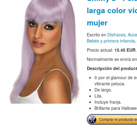
larga color vi
mujer
Escrito en
Disfraces
,
Acce
Bebés y primera infancia
Precio actual:
15.45 EUR
.
Normalmente se envía en e
Descripción del produc
Ir por el glamour de 
vibrante peluca.
De largo.
Lila.
Incluye franja.
Brillante para Hallowe
Comprar el producto 