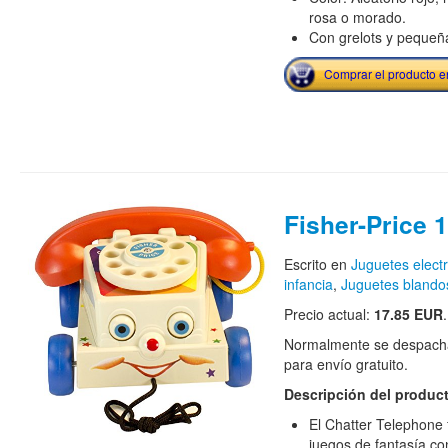
rosa o morado.
Con grelots y pequeña
Comprar el producto 
Fisher-Price 
Escrito en
Juguetes elect
infancia
,
Juguetes blando
Precio actual:
17.85 EUR
.
Normalmente se despacha
para envío gratuito.
Descripción del produc
El Chatter Telephone 
juegos de fantasía con