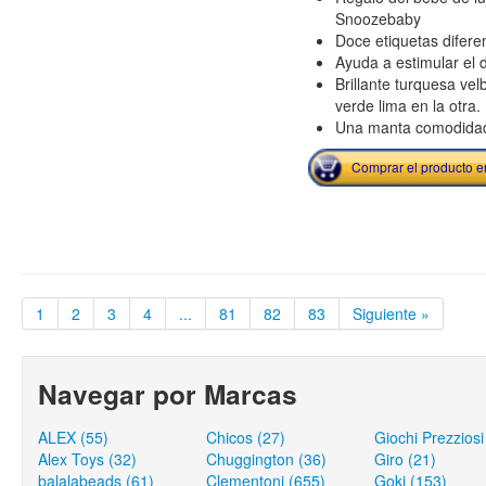
Snoozebaby
Doce etiquetas difere
Ayuda a estimular el d
Brillante turquesa vel
verde lima en la otra.
Una manta comodidad
Comprar el producto 
1
2
3
4
...
81
82
83
Siguiente »
Navegar por Marcas
ALEX (55)
Chicos (27)
Giochi Prezziosi
Alex Toys (32)
Chuggington (36)
Giro (21)
balalabeads (61)
Clementoni (655)
Goki (153)