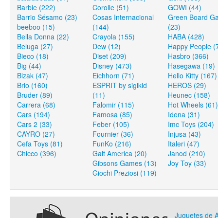
Barbie (222)
Corolle (51)
GOWI (44)
Barrio Sésamo (23)
Cosas Internacional
Green Board G
beeboo (15)
(144)
(23)
Bella Donna (22)
Crayola (155)
HABA (428)
Beluga (27)
Dew (12)
Happy People (
Bieco (18)
Diset (209)
Hasbro (366)
Big (44)
Disney (473)
Hasegawa (19)
Bizak (47)
Eichhorn (71)
Hello Kitty (167)
Brio (160)
ESPRIT by sigikid
HEROS (29)
Bruder (89)
(11)
Heunec (158)
Carrera (68)
Falomir (115)
Hot Wheels (61)
Cars (194)
Famosa (85)
Idena (31)
Cars 2 (33)
Feber (105)
Imc Toys (204)
CAYRO (27)
Fournier (36)
Injusa (43)
Cefa Toys (81)
FunKo (216)
Italeri (47)
Chicco (396)
Galt America (20)
Janod (210)
Gibsons Games (13)
Joy Toy (33)
Giochi Preziosi (119)
Juguetes de