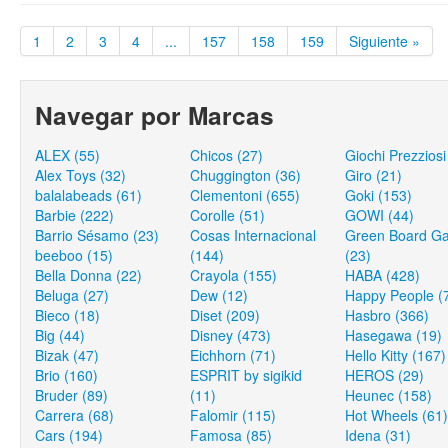
1
2
3
4
...
157
158
159
Siguiente »
Navegar por Marcas
ALEX (55)
Chicos (27)
Giochi Prezziosi
Alex Toys (32)
Chuggington (36)
Giro (21)
balalabeads (61)
Clementoni (655)
Goki (153)
Barbie (222)
Corolle (51)
GOWI (44)
Barrio Sésamo (23)
Cosas Internacional
Green Board G
beeboo (15)
(144)
(23)
Bella Donna (22)
Crayola (155)
HABA (428)
Beluga (27)
Dew (12)
Happy People (
Bieco (18)
Diset (209)
Hasbro (366)
Big (44)
Disney (473)
Hasegawa (19)
Bizak (47)
Eichhorn (71)
Hello Kitty (167)
Brio (160)
ESPRIT by sigikid
HEROS (29)
Bruder (89)
(11)
Heunec (158)
Carrera (68)
Falomir (115)
Hot Wheels (61)
Cars (194)
Famosa (85)
Idena (31)