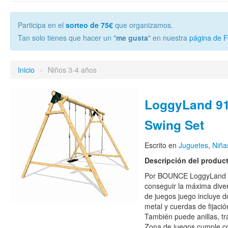
Participa en el
sorteo de 75€
que organizamos.
Tan solo tienes que hacer un "
me gusta
" en nuestra
página de 
Inicio
»
Niños 3-4 años
LoggyLand 9
Swing Set
Escrito en
Juguetes
,
Niña
Descripción del produc
Por BOUNCE LoggyLand S
conseguir la máxima dive
de juegos juego incluye d
metal y cuerdas de fijaci
También puede anillas, tra
Zona de juegos cumple c