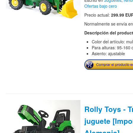
Escrito en
Juguetes
,
Niño
Ofertas bajo cero
Precio actual:
299.99 EU
Normalmente se envía en e
Descripción del produc
Color del artículo: mul
Para alturas: 95-160
Asiento: ajustable
Comprar el producto 
Rolly Toys - T
juguete [Impo
Alemania]