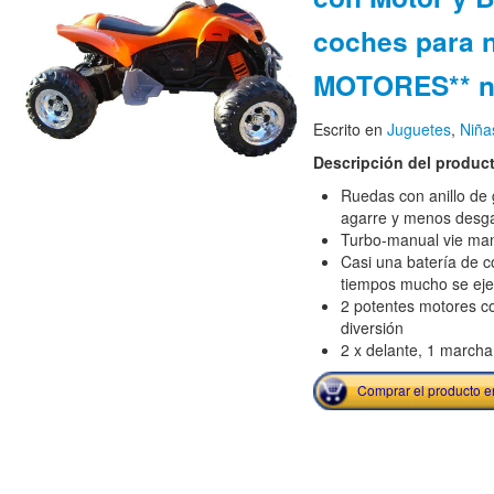
coches para n
MOTORES** n
Escrito en
Juguetes
,
Niña
Descripción del produc
Ruedas con anillo de
agarre y menos desg
Turbo-manual vie mano
Casi una batería de c
tiempos mucho se ej
2 potentes motores c
diversión
2 x delante, 1 marcha
Comprar el producto 