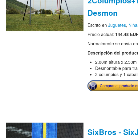
2Columpios+1
Desmon
Escrito en
Juguetes
,
Niña
Precio actual:
144.48 EU
Normalmente se envía en e
Descripción del produc
2.00m altura x 2.50m
Desmontable para tra
2 columpios y 1 caball
Comprar el producto 
SixBros - Si