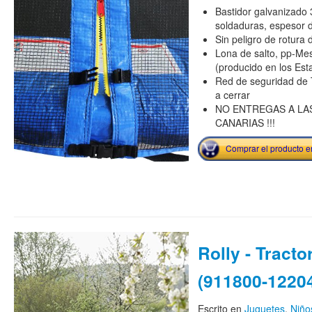
Bastidor galvanizado 
soldaduras, espesor 
Sin peligro de rotura
Lona de salto, pp-Mes
(producido en los Est
Red de seguridad de T
a cerrar
NO ENTREGAS A LAS
CANARIAS !!!
Comprar el producto 
Rolly - Tracto
(911800-1220
Escrito en
Juguetes
,
Niño