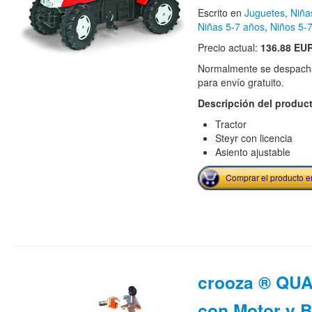
Escrito en
Juguetes
,
Niña
Niñas 5-7 años
,
Niños 5-
Precio actual:
136.88 EU
Normalmente se despacha
para envío gratuito.
Descripción del produc
Tractor
Steyr con licencia
Asiento ajustable
Comprar el producto 
crooza ® QUA
con Motor y B