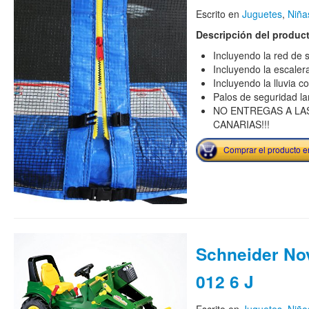
Escrito en
Juguetes
,
Niña
Descripción del produc
Incluyendo la red de 
Incluyendo la escaler
Incluyendo la lluvia c
Palos de seguridad la
NO ENTREGAS A LAS
CANARIAS!!!
Comprar el producto 
Schneider No
012 6 J