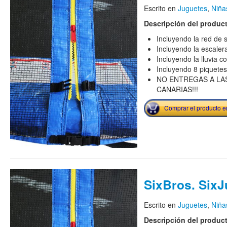
Escrito en
Juguetes
,
Niña
Descripción del produc
Incluyendo la red de 
Incluyendo la escaler
Incluyendo la lluvia c
Incluyendo 8 piquetes
NO ENTREGAS A LAS
CANARIAS!!!
Comprar el producto 
SixBros. Six
Escrito en
Juguetes
,
Niña
Descripción del produc