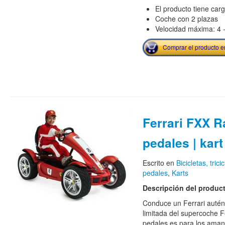
El producto tiene car
Coche con 2 plazas
Velocidad máxima: 4 
Comprar el producto 
Ferrari FXX Ra
pedales | kart 
Escrito en
Bicicletas, trici
pedales
,
Karts
Descripción del produc
Conduce un Ferrari autént
limitada del supercoche F
pedales es para los amant