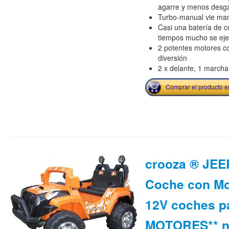
agarre y menos desg
Turbo-manual vie mano
Casi una batería de c
tiempos mucho se ej
2 potentes motores c
diversión
2 x delante, 1 marcha
Comprar el producto 
crooza ® JEE
Coche con Mot
12V coches pa
MOTORES** n