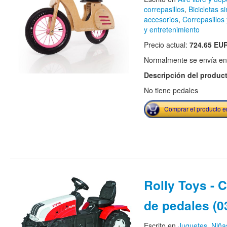
correpasillos
,
Bicicletas s
accesorios
,
Correpasillos
y entretenimiento
Precio actual:
724.65 EU
Normalmente se envía en e
Descripción del produc
No tiene pedales
Comprar el producto 
Rolly Toys - 
de pedales (0
Escrito en
Juguetes
,
Niña