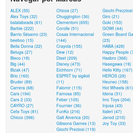
ALEX (55)
Chicos (27)
Giochi Prezziosi
Alex Toys (32)
Chuggington (36)
Giro (21)
balalabeads (61)
Clementoni (655)
Goki (153)
Barbie (222)
Corolle (51)
GOWI (44)
Barrio Sésamo (23)
Cosas Internacional
Green Board G
beeboo (15)
(144)
(23)
Bella Donna (22)
Crayola (155)
HABA (428)
Beluga (27)
Dew (12)
Happy People (
Bieco (18)
Diset (209)
Hasbro (366)
Big (44)
Disney (473)
Hasegawa (19)
Bizak (47)
Eichhorn (71)
Hello Kitty (167)
Brio (160)
ESPRIT by sigikid
HEROS (29)
Bruder (89)
(11)
Heunec (158)
Carrera (68)
Falomir (115)
Hot Wheels (61)
Cars (194)
Famosa (85)
Idena (31)
Cars 2 (33)
Feber (105)
Imc Toys (204)
CAYRO (27)
Fournier (36)
Injusa (43)
Cefa Toys (81)
FunKo (216)
Italeri (47)
Chicco (396)
Galt America (20)
Janod (210)
Gibsons Games (13)
Joy Toy (33)
Giochi Preziosi (119)