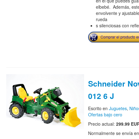
en el que puedes guar
elbebé. Además, este 
envolvente y ajustabl
rueda
s silenciosas con ref
Comprar el producto 
Schneider No
012 6 J
Escrito en
Juguetes
,
Niño
Ofertas bajo cero
Precio actual:
299.99 EU
Normalmente se envía en e