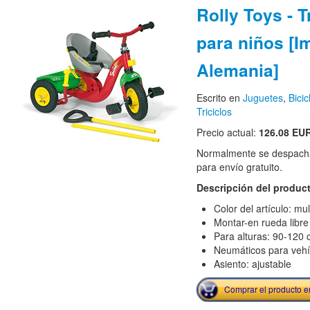
Rolly Toys - T
para niños [I
Alemania]
Escrito en
Juguetes
,
Bicic
Triciclos
Precio actual:
126.08 EU
Normalmente se despacha
para envío gratuito.
Descripción del produc
Color del artículo: mul
Montar-en rueda libre
Para alturas: 90-120
Neumáticos para vehíc
Asiento: ajustable
Comprar el producto 