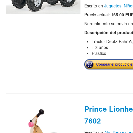
Escrito en
Juguetes
,
Niño
Precio actual:
165.00 EU
Normalmente se envía en e
Descripción del produc
Tractor Deutz-Fahr A
+ 3 años
Plástico
Comprar el producto 
Prince Lionhe
7602
Escrito en
Aire libre y dep