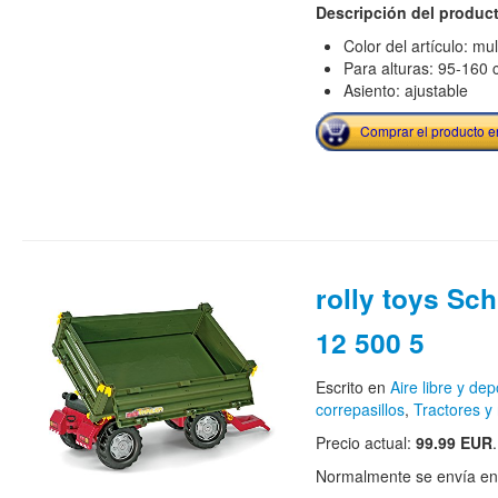
Descripción del produc
Color del artículo: mul
Para alturas: 95-160
Asiento: ajustable
Comprar el producto 
rolly toys Sc
12 500 5
Escrito en
Aire libre y dep
correpasillos
,
Tractores y
Precio actual:
99.99 EUR
.
Normalmente se envía en e