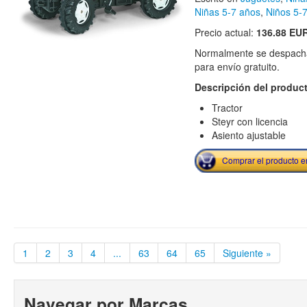
Niñas 5-7 años
,
Niños 5-
Precio actual:
136.88 EU
Normalmente se despacha
para envío gratuito.
Descripción del produc
Tractor
Steyr con licencia
Asiento ajustable
Comprar el producto 
1
2
3
4
...
63
64
65
Siguiente »
Navegar por Marcas