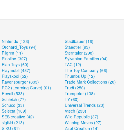
Nintendo (133)
Stadlbauer (16)
Orchard_Toys (94)
Staedtler (93)
Pilgrim (11)
Sterntaler (298)
Pinolino (327)
Sylvanian Families (94)
Plan Toys (60)
TAC (12)
Playmobil (487)
The Toy Company (66)
Playskool (52)
Thumbs Up (12)
Ravensburger (603)
Trade Mark Collections (20)
RC2 (Learning Curve) (61)
Trudi (256)
Revell (533)
Trumpeter (138)
Schleich (77)
TY (60)
Schuco (33)
Universal Trends (23)
Selecta (109)
Vtech (233)
SES creative (42)
Wild Republic (37)
sigikid (213)
Winning Moves (27)
SIKU (61)
Zapf Creation (14)