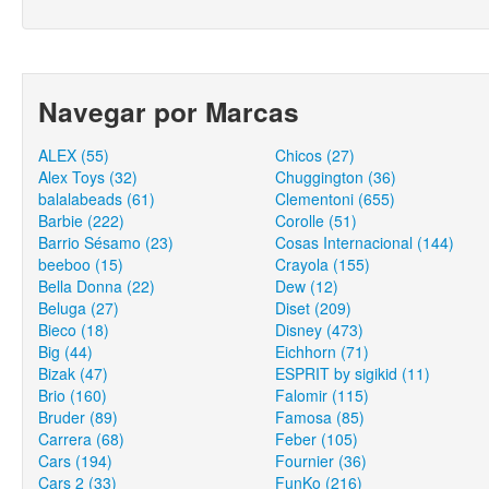
Navegar por Marcas
ALEX (55)
Chicos (27)
Alex Toys (32)
Chuggington (36)
balalabeads (61)
Clementoni (655)
Barbie (222)
Corolle (51)
Barrio Sésamo (23)
Cosas Internacional (144)
beeboo (15)
Crayola (155)
Bella Donna (22)
Dew (12)
Beluga (27)
Diset (209)
Bieco (18)
Disney (473)
Big (44)
Eichhorn (71)
Bizak (47)
ESPRIT by sigikid (11)
Brio (160)
Falomir (115)
Bruder (89)
Famosa (85)
Carrera (68)
Feber (105)
Cars (194)
Fournier (36)
Cars 2 (33)
FunKo (216)