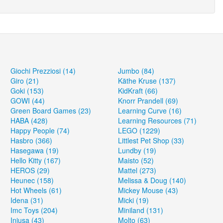
Giochi Prezziosi (14)
Jumbo (84)
Giro (21)
Käthe Kruse (137)
Goki (153)
KidKraft (66)
GOWI (44)
Knorr Prandell (69)
Green Board Games (23)
Learning Curve (16)
HABA (428)
Learning Resources (71)
Happy People (74)
LEGO (1229)
Hasbro (366)
Littlest Pet Shop (33)
Hasegawa (19)
Lundby (19)
Hello Kitty (167)
Maisto (52)
HEROS (29)
Mattel (273)
Heunec (158)
Melissa & Doug (140)
Hot Wheels (61)
Mickey Mouse (43)
Idena (31)
Micki (19)
Imc Toys (204)
Miniland (131)
Injusa (43)
Molto (63)