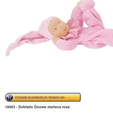
Comprar el producto en Amazon.es»
18563 - Doblado Gnome muñeca rosa