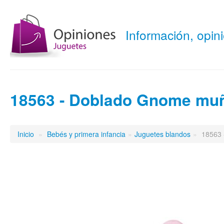
Información, opi
18563 - Doblado Gnome mu
Inicio
»
Bebés y primera infancia
»
Juguetes blandos
»
18563 