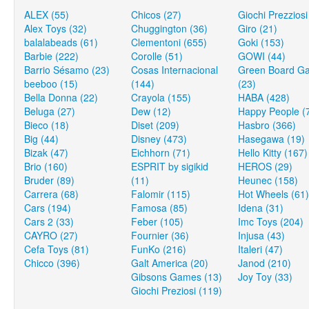
ALEX (55)
Chicos (27)
Giochi Prezziosi
Alex Toys (32)
Chuggington (36)
Giro (21)
balalabeads (61)
Clementoni (655)
Goki (153)
Barbie (222)
Corolle (51)
GOWI (44)
Barrio Sésamo (23)
Cosas Internacional
Green Board G
beeboo (15)
(144)
(23)
Bella Donna (22)
Crayola (155)
HABA (428)
Beluga (27)
Dew (12)
Happy People (
Bieco (18)
Diset (209)
Hasbro (366)
Big (44)
Disney (473)
Hasegawa (19)
Bizak (47)
Eichhorn (71)
Hello Kitty (167)
Brio (160)
ESPRIT by sigikid
HEROS (29)
Bruder (89)
(11)
Heunec (158)
Carrera (68)
Falomir (115)
Hot Wheels (61)
Cars (194)
Famosa (85)
Idena (31)
Cars 2 (33)
Feber (105)
Imc Toys (204)
CAYRO (27)
Fournier (36)
Injusa (43)
Cefa Toys (81)
FunKo (216)
Italeri (47)
Chicco (396)
Galt America (20)
Janod (210)
Gibsons Games (13)
Joy Toy (33)
Giochi Preziosi (119)