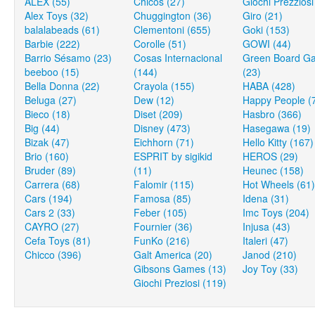
ALEX (55)
Chicos (27)
Giochi Prezziosi
Alex Toys (32)
Chuggington (36)
Giro (21)
balalabeads (61)
Clementoni (655)
Goki (153)
Barbie (222)
Corolle (51)
GOWI (44)
Barrio Sésamo (23)
Cosas Internacional
Green Board G
beeboo (15)
(144)
(23)
Bella Donna (22)
Crayola (155)
HABA (428)
Beluga (27)
Dew (12)
Happy People (
Bieco (18)
Diset (209)
Hasbro (366)
Big (44)
Disney (473)
Hasegawa (19)
Bizak (47)
Eichhorn (71)
Hello Kitty (167)
Brio (160)
ESPRIT by sigikid
HEROS (29)
Bruder (89)
(11)
Heunec (158)
Carrera (68)
Falomir (115)
Hot Wheels (61)
Cars (194)
Famosa (85)
Idena (31)
Cars 2 (33)
Feber (105)
Imc Toys (204)
CAYRO (27)
Fournier (36)
Injusa (43)
Cefa Toys (81)
FunKo (216)
Italeri (47)
Chicco (396)
Galt America (20)
Janod (210)
Gibsons Games (13)
Joy Toy (33)
Giochi Preziosi (119)