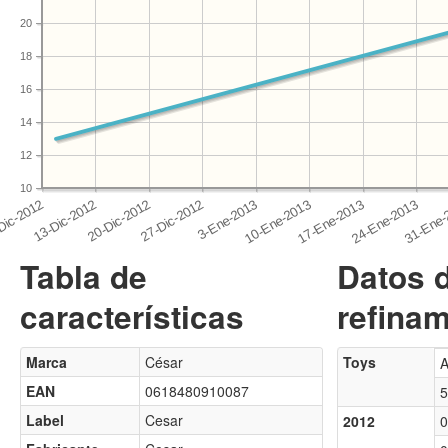
20
18
16
14
12
10
Tabla de
Datos 
características
refinam
Marca
César
Toys
A
EAN
0618480910087
5
Label
Cesar
2012
0