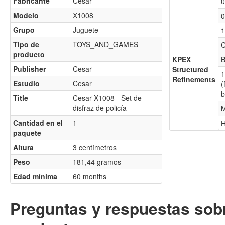
Fabricante
Cesar
0
Modelo
X1008
0
Grupo
Juguete
1
Tipo de
TOYS_AND_GAMES
C
producto
KPEX
B
Publisher
Cesar
Structured
1
Refinements
Estudio
Cesar
(
b
Title
Cesar X1008 - Set de
disfraz de policía
M
Cantidad en el
1
H
paquete
Altura
3 centímetros
Peso
181,44 gramos
Edad mínima
60 months
Preguntas y respuestas sobr