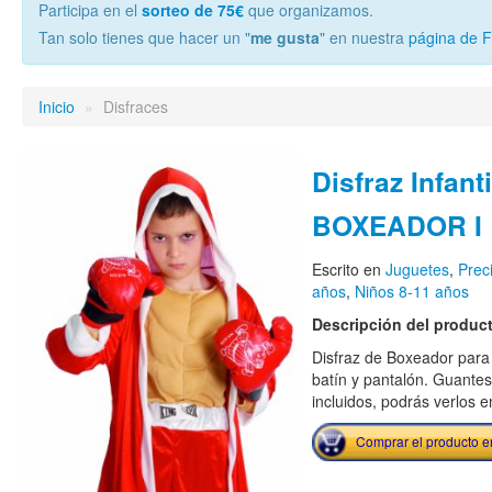
Participa en el
sorteo de 75€
que organizamos.
Tan solo tienes que hacer un "
me gusta
" en nuestra
página de 
Inicio
»
Disfraces
Disfraz Infant
BOXEADOR I
Escrito en
Juguetes
,
Prec
años
,
Niños 8-11 años
Descripción del produc
Disfraz de Boxeador para n
batín y pantalón. Guant
incluidos, podrás verlos e
Comprar el producto 