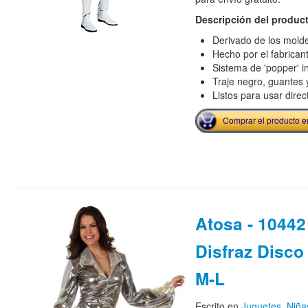
Descripción del produc
Derivado de los molde
Hecho por el fabrican
Sistema de 'popper' i
Traje negro, guantes
Listos para usar dire
Comprar el producto 
Atosa - 10442
Disfraz Disco 
M-L
Escrito en
Juguetes
,
Niña