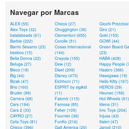
Navegar por Marcas
ALEX (55)
Chicos (27)
Giochi Prezziosi
Alex Toys (32)
Chuggington (36)
Giro (21)
balalabeads (61)
Clementoni (655)
Goki (153)
Barbie (222)
Corolle (51)
GOWI (44)
Barrio Sésamo (23)
Cosas Internacional
Green Board G
beeboo (15)
(144)
(23)
Bella Donna (22)
Crayola (155)
HABA (428)
Beluga (27)
Dew (12)
Happy People (
Bieco (18)
Diset (209)
Hasbro (366)
Big (44)
Disney (473)
Hasegawa (19)
Bizak (47)
Eichhorn (71)
Hello Kitty (167)
Brio (160)
ESPRIT by sigikid
HEROS (29)
Bruder (89)
(11)
Heunec (158)
Carrera (68)
Falomir (115)
Hot Wheels (61)
Cars (194)
Famosa (85)
Idena (31)
Cars 2 (33)
Feber (105)
Imc Toys (204)
CAYRO (27)
Fournier (36)
Injusa (43)
Cefa Toys (81)
FunKo (216)
Italeri (47)
Chicco (396)
Galt America (20)
Janod (210)