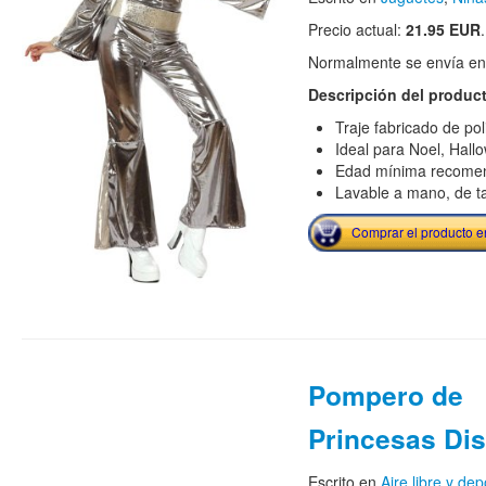
Precio actual:
21.95 EUR
.
Normalmente se envía en e
Descripción del produc
Traje fabricado de pol
Ideal para Noel, Hall
Edad mínima recome
Lavable a mano, de ta
Comprar el producto 
Pompero de
Princesas Di
Escrito en
Aire libre y dep