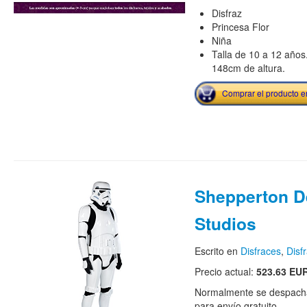
Disfraz
Princesa Flor
Niña
Talla de 10 a 12 año
148cm de altura.
Comprar el producto 
Shepperton D
Studios
Escrito en
Disfraces
,
Disf
Precio actual:
523.63 EU
Normalmente se despacha
para envío gratuito.