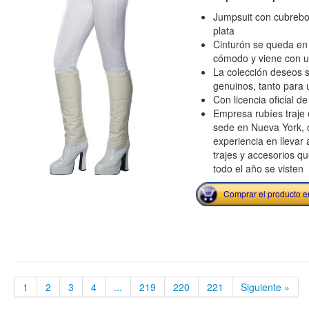
Jumpsuit con cubrebot
plata
Cinturón se queda en 
cómodo y viene con un
La colección deseos s
genuinos, tanto para 
Con licencia oficial de
Empresa rubíes traje 
sede en Nueva York, 
experiencia en llevar 
trajes y accesorios q
todo el año se visten
Comprar el producto 
1
2
3
4
...
219
220
221
Siguiente »