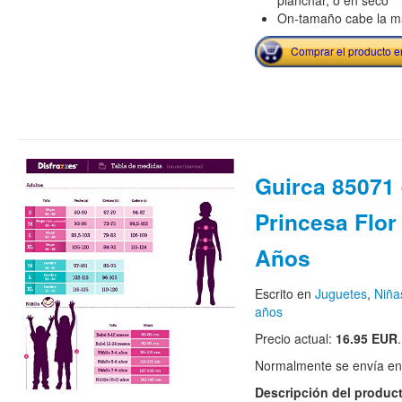
planchar, o en seco
On-tamaño cabe la ma
Comprar el producto 
Guirca 85071 
Princesa Flor 
Años
Escrito en
Juguetes
,
Niña
años
Precio actual:
16.95 EUR
.
Normalmente se envía en e
Descripción del produc