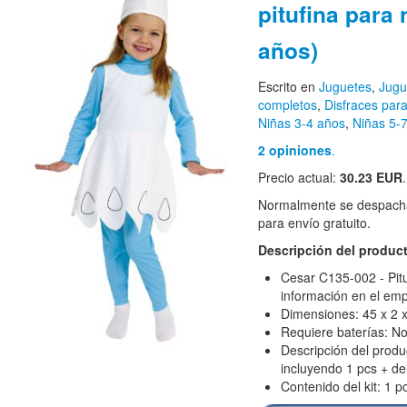
pitufina para 
años)
Escrito en
Juguetes
,
Jugu
completos
,
Disfraces para
Niñas 3-4 años
,
Niñas 5-
2 opiniones
.
Precio actual:
30.23 EUR
.
Normalmente se despacha
para envío gratuito.
Descripción del produc
Cesar C135-002 - Pit
información en el em
Dimensiones: 45 x 2 
Requiere baterías: N
Descripción del produc
incluyendo 1 pcs + de
Contenido del kit: 1 p