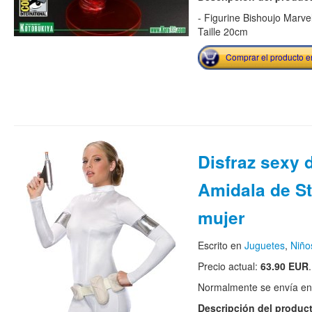
- Figurine Bishoujo Marv
Taille 20cm
Comprar el producto 
Disfraz sexy 
Amidala de St
mujer
Escrito en
Juguetes
,
Niño
Precio actual:
63.90 EUR
.
Normalmente se envía en e
Descripción del produc