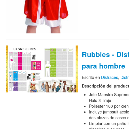
Rubbies - Dis
para hombre
Escrito en
Disfraces
,
Disf
Descripción del produc
Jefe Maestro Supremo
Halo 3 Traje
Poliéster 100 por cien
Incluye jumpsuit aco
dos piezas de casco de
Limpiar con un paño h