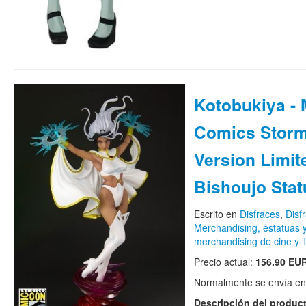
Kotobukiya - 
Comics Storm
Version Limit
Bishoujo Statu
Escrito en
Disfraces
,
Disf
Merchandising, estatuas 
merchandising de cine y 
Precio actual:
156.90 EU
Normalmente se envía en 
Descripción del produc