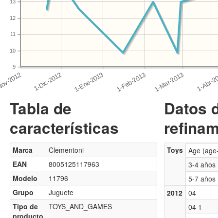
13
12
11
10
9
Tabla de
Datos 
características
refinam
Marca
Clementoni
Toys
Age (age
EAN
8005125117963
3-4 años
Modelo
11796
5-7 años
Grupo
Juguete
2012
04
Tipo de
TOYS_AND_GAMES
04 1
producto