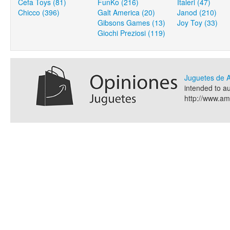
Cefa Toys (81)
FunKo (216)
Italeri (47)
Chicco (396)
Galt America (20)
Janod (210)
Gibsons Games (13)
Joy Toy (33)
Giochi Preziosi (119)
Juguetes de
intended to a
http://www.a