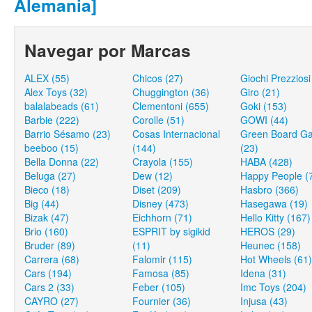
Alemania]
Navegar por Marcas
ALEX (55)
Chicos (27)
Giochi Prezziosi
Alex Toys (32)
Chuggington (36)
Giro (21)
balalabeads (61)
Clementoni (655)
Goki (153)
Barbie (222)
Corolle (51)
GOWI (44)
Barrio Sésamo (23)
Cosas Internacional
Green Board G
beeboo (15)
(144)
(23)
Bella Donna (22)
Crayola (155)
HABA (428)
Beluga (27)
Dew (12)
Happy People (
Bieco (18)
Diset (209)
Hasbro (366)
Big (44)
Disney (473)
Hasegawa (19)
Bizak (47)
Eichhorn (71)
Hello Kitty (167)
Brio (160)
ESPRIT by sigikid
HEROS (29)
Bruder (89)
(11)
Heunec (158)
Carrera (68)
Falomir (115)
Hot Wheels (61)
Cars (194)
Famosa (85)
Idena (31)
Cars 2 (33)
Feber (105)
Imc Toys (204)
CAYRO (27)
Fournier (36)
Injusa (43)