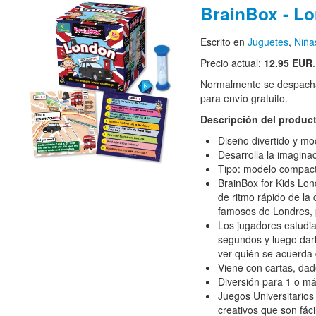
BrainBox - L
Escrito en
Juguetes
,
Niña
Precio actual:
12.95 EUR
.
Normalmente se despacha
para envío gratuito.
Descripción del produc
Diseño divertido y m
Desarrolla la imaginac
Tipo: modelo compac
BrainBox for Kids Lo
de ritmo rápido de la
famosos de Londres, 
Los jugadores estudia
segundos y luego darl
ver quién se acuerda 
Viene con cartas, dad
Diversión para 1 o m
Juegos Universitarios 
creativos que son fáci