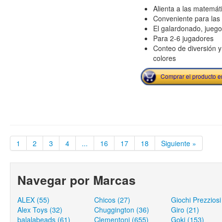
Alienta a las matemáti
Conveniente para las
El galardonado, juego
Para 2-6 jugadores
Conteo de diversión y
colores
Comprar el producto 
1
2
3
4
...
16
17
18
Siguiente »
Navegar por Marcas
ALEX (55)
Chicos (27)
Giochi Prezziosi
Alex Toys (32)
Chuggington (36)
Giro (21)
balalabeads (61)
Clementoni (655)
Goki (153)