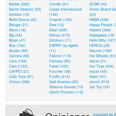
Barbie (222)
Corolle (51)
GOWI (44)
Barrio Sésamo (23)
Cosas Internacional
Green Board G
beeboo (15)
(144)
(23)
Bella Donna (22)
Crayola (155)
HABA (428)
Beluga (27)
Dew (12)
Happy People (
Bieco (18)
Diset (209)
Hasbro (366)
Big (44)
Disney (473)
Hasegawa (19)
Bizak (47)
Eichhorn (71)
Hello Kitty (167)
Brio (160)
ESPRIT by sigikid
HEROS (29)
Bruder (89)
(11)
Heunec (158)
Carrera (68)
Falomir (115)
Hot Wheels (61)
Cars (194)
Famosa (85)
Idena (31)
Cars 2 (33)
Feber (105)
Imc Toys (204)
CAYRO (27)
Fournier (36)
Injusa (43)
Cefa Toys (81)
FunKo (216)
Italeri (47)
Chicco (396)
Galt America (20)
Janod (210)
Gibsons Games (13)
Joy Toy (33)
Giochi Preziosi (119)
Juguetes de