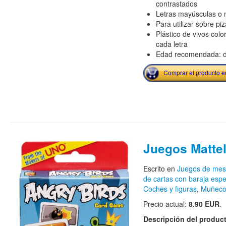
contrastados
Letras mayúsculas o 
Para utilizar sobre pi
Plástico de vivos col
cada letra
Edad recomendada: d
Comprar el producto 
Juegos Matte
Escrito en
Juegos de me
de cartas con baraja espe
Coches y figuras
,
Muñecos
Precio actual:
8.90 EUR
.
Descripción del produc