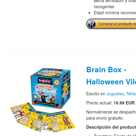
Berta Birnbaum y voso
recogerlas
Edad mínima recome
Comprar el producto 
Brain Box -
Halloween Vile
Escrito en
Juguetes
,
Niña
Precio actual:
16.99 EUR
.
Normalmente se despacha
para envío gratuito.
Descripción del produc