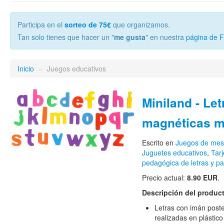
Participa en el
sorteo de 75€
que organizamos.
Tan solo tienes que hacer un "
me gusta
" en nuestra
página de 
Inicio
»
Juegos educativos
Miniland - Let
magnéticas m
Escrito en
Juegos de me
Juguetes educativos
,
Tarj
pedagógica de letras y p
Precio actual:
8.90 EUR
.
Descripción del produc
Letras con imán poster
realizadas en plástic