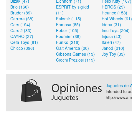
Bizak (47)
Eichhorn (71)
Hello Kitty (167)
Brio (160)
ESPRIT by sigikid
HEROS (29)
Bruder (89)
(11)
Heunec (158)
Carrera (68)
Falomir (115)
Hot Wheels (61)
Cars (194)
Famosa (85)
Idena (31)
Cars 2 (33)
Feber (105)
Imc Toys (204)
CAYRO (27)
Fournier (36)
Injusa (43)
Cefa Toys (81)
FunKo (216)
Italeri (47)
Chicco (396)
Galt America (20)
Janod (210)
Gibsons Games (13)
Joy Toy (33)
Giochi Preziosi (119)
Juguetes de
intended to a
http://www.a