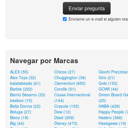
Envíame un e-mail si alguien re
Navegar por Marcas
ALEX (55)
Chicos (27)
Giochi Prezziosi
Alex Toys (32)
Chuggington (36)
Giro (21)
balalabeads (61)
Clementoni (655)
Goki (153)
Barbie (222)
Corolle (51)
GOWI (44)
Barrio Sésamo (23)
Cosas Internacional
Green Board G
beeboo (15)
(144)
(23)
Bella Donna (22)
Crayola (155)
HABA (428)
Beluga (27)
Dew (12)
Happy People (
Bieco (18)
Diset (209)
Hasbro (366)
Big (44)
Disney (473)
Hasegawa (19)