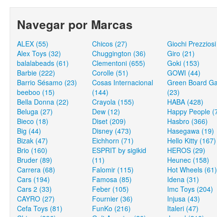
Navegar por Marcas
ALEX (55)
Chicos (27)
Giochi Prezziosi
Alex Toys (32)
Chuggington (36)
Giro (21)
balalabeads (61)
Clementoni (655)
Goki (153)
Barbie (222)
Corolle (51)
GOWI (44)
Barrio Sésamo (23)
Cosas Internacional
Green Board G
beeboo (15)
(144)
(23)
Bella Donna (22)
Crayola (155)
HABA (428)
Beluga (27)
Dew (12)
Happy People (
Bieco (18)
Diset (209)
Hasbro (366)
Big (44)
Disney (473)
Hasegawa (19)
Bizak (47)
Eichhorn (71)
Hello Kitty (167)
Brio (160)
ESPRIT by sigikid
HEROS (29)
Bruder (89)
(11)
Heunec (158)
Carrera (68)
Falomir (115)
Hot Wheels (61)
Cars (194)
Famosa (85)
Idena (31)
Cars 2 (33)
Feber (105)
Imc Toys (204)
CAYRO (27)
Fournier (36)
Injusa (43)
Cefa Toys (81)
FunKo (216)
Italeri (47)