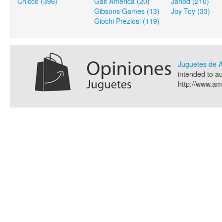
Chicco (396)
Galt America (20)
Janod (210)
Gibsons Games (13)
Joy Toy (33)
Giochi Preziosi (119)
Juguetes de
intended to a
http://www.a