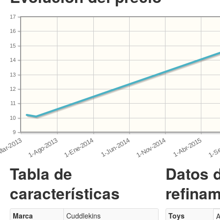
17
16
15
14
13
12
11
10
9
Tabla de
Datos 
características
refinam
Marca
Cuddlekins
Toys
A