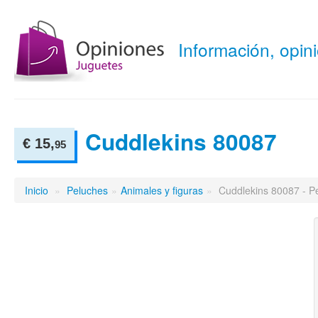
Información, opi
Cuddlekins 80087
€ 15,
95
Inicio
»
Peluches
»
Animales y figuras
»
Cuddlekins 80087 - P