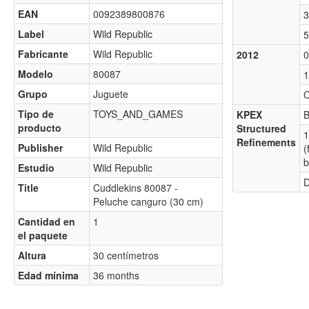
EAN
0092389800876
3
Label
Wild Republic
5
Fabricante
Wild Republic
2012
0
Modelo
80087
1
Grupo
Juguete
C
Tipo de
TOYS_AND_GAMES
KPEX
B
producto
Structured
1
Refinements
Publisher
Wild Republic
(
b
Estudio
Wild Republic
D
Title
Cuddlekins 80087 -
Peluche canguro (30 cm)
Cantidad en
1
el paquete
Altura
30 centímetros
Edad mínima
36 months