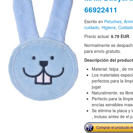
66922411
Escrito en
Peluches
,
Anim
cuidado
,
Higiene
,
Cuidado
Precio actual:
6.79 EUR
.
Normalmente se despacha
para envío gratuito.
Descripción del produc
Material: felpa , de mi
Los materiales especi
perfectos para la lim
jugar
Naturalmente, es libr
Perfecto para la limpi
encías sensibles mas
Se elimina la placa y 
, incluso antes de el 
Comprar el producto 