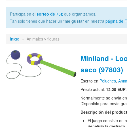
Participa en el
sorteo de 75€
que organizamos.
Tan solo tienes que hacer un "
me gusta
" en nuestra
página de 
Inicio
»
Animales y figuras
Miniland - Lo
saco (97803)
Escrito en
Peluches
,
Anim
Precio actual:
12.20 EUR
.
Normalmente se envía en 
Disponible para envío grat
Descripción del produc
El juego consiste en at
Beneficia la destreza,