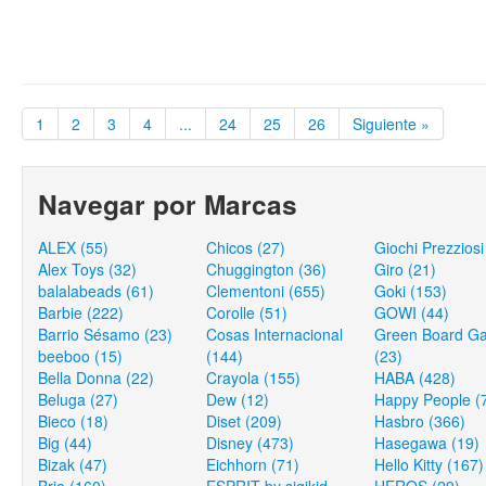
1
2
3
4
...
24
25
26
Siguiente »
Navegar por Marcas
ALEX (55)
Chicos (27)
Giochi Prezziosi
Alex Toys (32)
Chuggington (36)
Giro (21)
balalabeads (61)
Clementoni (655)
Goki (153)
Barbie (222)
Corolle (51)
GOWI (44)
Barrio Sésamo (23)
Cosas Internacional
Green Board G
beeboo (15)
(144)
(23)
Bella Donna (22)
Crayola (155)
HABA (428)
Beluga (27)
Dew (12)
Happy People (
Bieco (18)
Diset (209)
Hasbro (366)
Big (44)
Disney (473)
Hasegawa (19)
Bizak (47)
Eichhorn (71)
Hello Kitty (167)