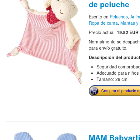
de peluche
Escrito en
Peluches
,
Anim
Ropa de cama
,
Mantas y 
Precio actual:
19.82 EUR
.
Normalmente se despacha
para envío gratuito.
Descripción del produc
Seguridad comproba
Adecuado para niños
Tamaño: 26 cm
Comprar el producto 
MAM Babyarti