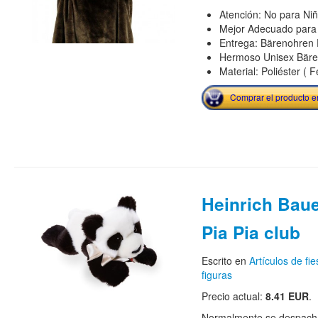
Atención: No para Ni
Mejor Adecuado para 
Entrega: Bärenohren
Hermoso Unisex Bär
Material: Poliéster ( F
Comprar el producto 
Heinrich Bau
Pia Pia club
Escrito en
Artículos de fie
figuras
Precio actual:
8.41 EUR
.
Normalmente se despacha