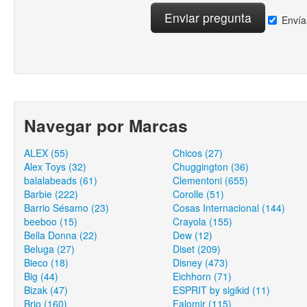
Envía
Navegar por Marcas
ALEX (55)
Chicos (27)
Alex Toys (32)
Chuggington (36)
balalabeads (61)
Clementoni (655)
Barbie (222)
Corolle (51)
Barrio Sésamo (23)
Cosas Internacional (144)
beeboo (15)
Crayola (155)
Bella Donna (22)
Dew (12)
Beluga (27)
Diset (209)
Bieco (18)
Disney (473)
Big (44)
Eichhorn (71)
Bizak (47)
ESPRIT by sigikid (11)
Brio (160)
Falomir (115)