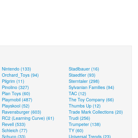
Nintendo (133)
Stadlbauer (16)
Orchard_Toys (94)
Staedtler (93)
Pilgrim (11)
Sterntaler (298)
Pinolino (327)
Sylvanian Families (94)
Plan Toys (60)
TAC (12)
Playmobil (487)
The Toy Company (66)
Playskool (52)
Thumbs Up (12)
Ravensburger (603)
Trade Mark Collections (20)
RC2 (Learning Curve) (61)
Trudi (256)
Revell (533)
Trumpeter (138)
Schleich (77)
TY (60)
Schuco (33)
Universal Trends (23)