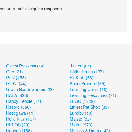
me un e-mail si alguien responde
Giochi Prezziosi (14)
Jumbo (84)
Giro (21)
Käthe Kruse (137)
Goki (153)
KidKraft (66)
GOWI (44)
Knorr Prandell (69)
Green Board Games (23)
Learning Curve (16)
HABA (428)
Learning Resources (71)
Happy People (74)
LEGO (1229)
Hasbro (366)
Littlest Pet Shop (33)
Hasegawa (19)
Lundby (19)
Hello Kitty (167)
Maisto (52)
HEROS (29)
Mattel (273)
Heunec (158)
Melissa & Doug (140)