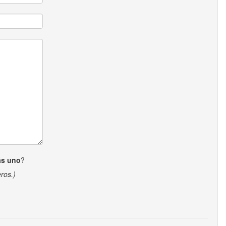
ás uno
?
ros.)